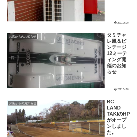
2021.06.30
タミチャ
お店からのお知らせ
レ風＆ビ
ンテージ
12ミーテ
ィング開
催のお知
らせ
2021.04.30
RC
お店からのお知らせ
LAND
TAKIのHP
がオープ
ンしまし
た。