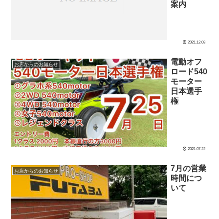
案内
2021.12.08
電動オフ
お店からのお知らせ
ロード540
モーター
日本選手
権
2021.07.22
7月の営業
お店からのお知らせ
時間につ
いて