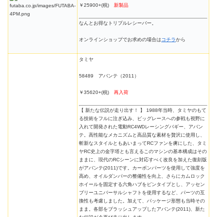
￥25900+(税)
新製品
なんとお得なトリプルレシーバー。
オンラインショップでお求めの場合は
コチラ
から
タミヤ
58489 アバンテ（2011）
￥35620+(税)
再入荷
【 新たな伝説が走り出す！ 】 1988年当時、タミヤのもて
る技術をフルに注ぎ込み、ビッグレースへの参戦も視野に
入れて開発された電動RC4WDレーシングバギー、アバン
テ。高性能なメカニズムと高品質な素材を贅沢に使用し、
斬新なスタイルともあいまってRCファンを虜にした、タミ
ヤRC史上の金字塔とも言えるこのマシンの基本構成はその
ままに、現代のRCシーンに対応すべく改良を加えた復刻版
がアバンテ(2011)です。カーボンパーツを使用して強度を
高め、オイルダンパーの整備性を向上、さらにカムロック
ホイールを固定する六角ハブをピンタイプとし、アッセン
ブリーユニバーサルシャフトを使用するなど、パーツの互
換性も考慮しました。加えて、パッケージ形態も当時その
まま。各部をブラッシュアップしたアバンテ(2011)、新た