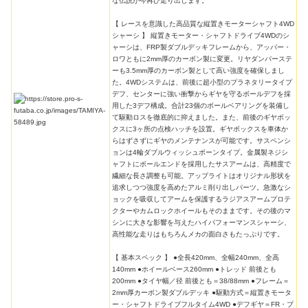
な伝説が今再び走り出します。
【 レースを意識した高品質な縦置きモーターシャフト4WD
シャーシ 】 縦置きモーター・シャフトドライブ4WDのシ
ャーシは、FRP製ダブルデッキフレームから、アッパー・
ロワともに2mm厚のカーボン製に変更。リヤダンパーステ
ーも3.5mm厚のカーボン製として高い強度を確保しまし
た。4WDシステムは、前後に超小型のプラネタリータイプ
デフ、センターに強い衝撃からギヤを守るボールデフを採
用した3デフ構成。合計23個のボールベアリングを装備し
て駆動ロスを徹底的に抑えました。また、前後のギヤボッ
クスに3ヶ所の点検ハッチを設置。ギヤボックスを車体か
らはずさずにギヤのメンテナンスが可能です。サスペンシ
ョンは4輪ダブルウィッシュボーンタイプ。金属製ネジシ
ャフトにボールエンドを採用したサスアームは、高精度で
繊細な長さ調整も可能。アップライトはオリジナル形状を
追求しつつ強度を高めたアルミ削り出しパーツ。急激なシ
ョックを吸収してアームを保護するラジアスアームプロテ
クターやカムロックホイールもそのままです。その後のマ
シンに大きな影響を与えたハイパフォーマンスシャーシ、
高性能な走りはもちろんメカの面白さもたっぷりです。
【 基本スペック 】 ●全長420mm、全幅240mm、全高
140mm ●ホイールベース260mm ●トレッド 前後とも
200mm ●タイヤ幅／径 前後とも＝38/88mm ●フレーム＝
2mm厚カーボン製ダブルデッキ ●駆動方式＝縦置きモータ
ー・シャフトドライブフルタイム4WD ●デフギヤ＝FR・プ