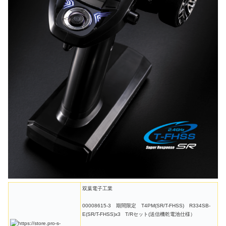
双葉電子工業
00008615-3 期間限定 T4PM(SR/T-FHSS) R334SB-
E(SR/T-FHSS)x3 T/Rセット(送信機乾電池仕様）