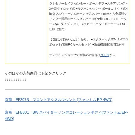
ラネタリータイプ センター・ボールデフ ●ステアリング＝
3分割タイロッド式 ●サスペンション＝ボールコネクト式4
輪ダブルウィッシュボーン ●ダンパー＝前後とも金属製シ
リンダー採用のオイルダンパー ●ギヤ比＝8.33:1 ●モータ
ー＝540タイプ（25T） ●スピードコントローラー＝ESC
仕様（別売）
【 別にお求めいただくもの 】 ●エクスペックGT-I 2.4プロ
ポセット(電動RCカー用セット) ●送信機用単3形電池4本
オンラインショップでお求めの場合は
コチラ
から
そのほかの入荷商品は下記をクリック
↓↓↓↓↓↓↓↓↓↓↓↓
京商 EF207S フロントアクスルマウント (ファントム EP-4WD)
京商 EFB001 BW スパイダー ノンデコレーションボディ(ファントム EP-
4WD)