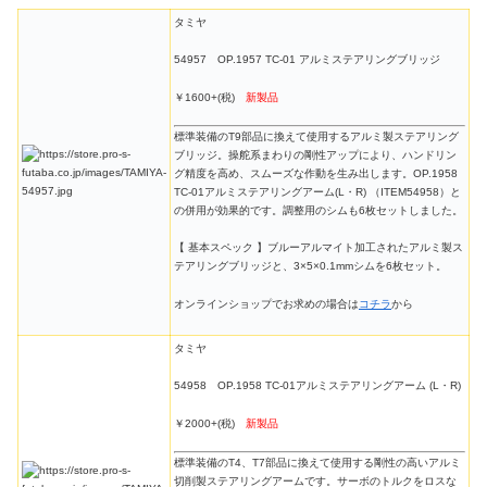
タミヤ
54957 OP.1957 TC-01 アルミステアリングブリッジ
￥1600+(税)
新製品
標準装備のT9部品に換えて使用するアルミ製ステアリング
ブリッジ。操舵系まわりの剛性アップにより、ハンドリン
グ精度を高め、スムーズな作動を生み出します。OP.1958
TC-01アルミステアリングアーム(L・R) （ITEM54958）と
の併用が効果的です。調整用のシムも6枚セットしました。
【 基本スペック 】ブルーアルマイト加工されたアルミ製ス
テアリングブリッジと、3×5×0.1mmシムを6枚セット。
オンラインショップでお求めの場合は
コチラ
から
タミヤ
54958 OP.1958 TC-01アルミステアリングアーム (L・R)
￥2000+(税)
新製品
標準装備のT4、T7部品に換えて使用する剛性の高いアルミ
切削製ステアリングアームです。サーボのトルクをロスな