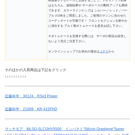
樹脂製ボトムケースと交換することで、ドレスアップ効果
はもちろん、放熱効果や サーボケースの剛性アップも期待
できます。カラーラインナップは シルバー／レッド／パー
プル の3色をご用意しました。ご使用のマシンに合わせた
コーディネートが可能です！ フロントセクションを鮮やか
に演出する アルミ製ボトムケースを是非お試し下さい。
※ボトムケースを交換する際には、サーボの部品を紛失し
ないよう充分ご注意下さい。
オンラインショップでお求めの場合は
コチラ
から
そのほかの入荷商品は下記をクリック
↓↓↓↓↓↓↓↓↓↓↓↓
近藤科学 30124 RSx3 Power
近藤科学 21009 KR-415FHD
マッチモア MLSG-SLCGHV5500 インパクト“Silicon Graphene”Super