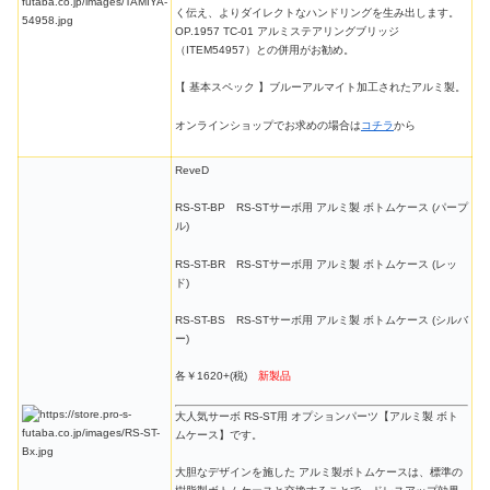
く伝え、よりダイレクトなハンドリングを生み出します。
OP.1957 TC-01 アルミステアリングブリッジ
（ITEM54957）との併用がお勧め。
【 基本スペック 】ブルーアルマイト加工されたアルミ製。
オンラインショップでお求めの場合は
コチラ
から
ReveD
RS-ST-BP RS-STサーボ用 アルミ製 ボトムケース (パープ
ル)
RS-ST-BR RS-STサーボ用 アルミ製 ボトムケース (レッ
ド)
RS-ST-BS RS-STサーボ用 アルミ製 ボトムケース (シルバ
ー)
各￥1620+(税)
新製品
大人気サーボ RS-ST用 オプションパーツ【アルミ製 ボト
ムケース】です。
大胆なデザインを施した アルミ製ボトムケースは、標準の