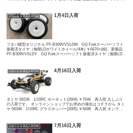
材を採用。衝撃...
1月4日入荷
お知らせ & 商品入荷情報
フタバ模型オリジナル PF-B309VVSLDW GQ Forkスーパーソフト
接着済タイヤ（無限LDホワイトホイール/4本) ￥6670+(税) 新製品
PF-B309VVSLDY GQ Forkスーパーソフト接着済タイヤ（無限LDイ
エロー...
4月16日入荷
お知らせ & 商品入荷情報
タミヤ 58336 1/10RC ホーネット(2004) ￥7546 再入荷 久しぶり
の入荷です。 オンラインショップでお求めの場合はコチラから タミ
ヤ 58346 1/10RC グラスホッパー(2005) ￥5698 再入荷 オンライ
ンシ...
7月16日入荷
お知らせ & 商品入荷情報