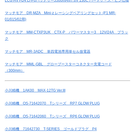
LCG HV FD4 Li-Poバッテリー5500mAh/7.6V 130C ハードケ－ス・ピン仕様
マッチモア DR-MZA Mini-z レーシングベアリングセット (F1 MR-
01/015/02用)
マッチモア MM-CTXP3UK CTX-P パワーマスター3 12V/24A ブラッ
ク
マッチモア MR-3ADC 単四電池専用単セル放電器
マッチモア MML-GBL グローブースターコネクター充電コード
（300mm）
小川精機 1AK00 MAX-12TG Ver.III
小川精機 OS-71642070 Tシリーズ RP7 GLOW PLUG
小川精機 OS-71642060 Tシリーズ RP6 GLOW PLUG
小川精機 71642730 T-SERIES ゴールドプラグ P4