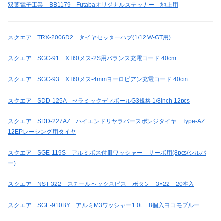
双葉電子工業 BB1179 Futabaオリジナルステッカー 地上用
スクエア TRX-2006D2 タイヤセッターハブ(1/12,W-GT用)
スクエア SGC-91 XT60メス-2S用バランス充電コード 40cm
スクエア SGC-93 XT60メス-4mmヨーロピアン充電コード 40cm
スクエア SDD-125A セラミックデフボールG3規格 1/8inch 12pcs
スクエア SDD-227AZ ハイエンドリヤラバースポンジタイヤ Type-AZ
12EPレーシング用タイヤ
スクエア SGE-119S アルミボス付皿ワッシャー サーボ用(8pcs/シルバ
ー)
スクエア NST-322 スチールヘックスビス ボタン 3×22 20本入
スクエア SGE-910BY アルミM3ワッシャー1.0t 8個入ヨコモブルー