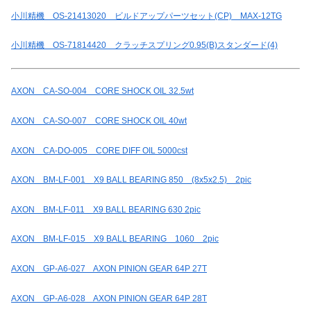
小川精機 OS-21413020 ビルドアップパーツセット(CP) MAX-12TG
小川精機 OS-71814420 クラッチスプリング0.95(B)スタンダード(4)
AXON CA-SO-004 CORE SHOCK OIL 32.5wt
AXON CA-SO-007 CORE SHOCK OIL 40wt
AXON CA-DO-005 CORE DIFF OIL 5000cst
AXON BM-LF-001 X9 BALL BEARING 850 (8x5x2.5) 2pic
AXON BM-LF-011 X9 BALL BEARING 630 2pic
AXON BM-LF-015 X9 BALL BEARING 1060 2pic
AXON GP-A6-027 AXON PINION GEAR 64P 27T
AXON GP-A6-028 AXON PINION GEAR 64P 28T