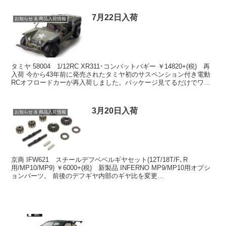
7月22日入荷
お知らせ & 商品入荷情報
タミヤ 58004 1/12RC XR311･コンバットバギー ￥14820+(税) 再
入荷 今から43年前に発売されたタミヤ初のサスペンション付き電動
RCオフロードカーが再入荷しました。パッケージ見てるだけでワク
ワクします。 オンラインシ...
3月20日入荷
お知らせ & 商品入荷情報
京商 IFW621 スチールデフベベルギヤセット(12T/18T/F､R
用/MP10/MP9) ￥6000+(税) 新製品 INFERNO MP9/MP10用オプシ
ョンパーツ。 前後のデフギヤ内部のギヤ比を変更
(10T/20T→12T/18...