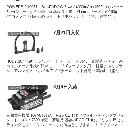
POWERS JA0031 SUNPADOW 7.4V / 4000mAh /130C リポバッテ
リー(ショート) ￥8580 新製品 最上級「Platinシリーズ」の160g、
4mmプラグ仕様の7.4Vショートリポバッテリーです。 新開発...
7月21日入荷
お知らせ & 商品入荷情報
HUDY 107772# ホイルアーチメーカー ￥5445 新製品 ボディーの
ホイルアーチ作成が簡単に！ ・1/10ツーリング用 ・軽量アルミブラ
ックアルマイト ・ホイルアダプター＆ナット付属 ・車高用目盛り：
8～12mm オンラインショッ...
3月6日入荷
お知らせ & 商品入荷情報
三和電子機器 107A54517A PGS-CLⅡ(ドリフトセッティングプリイ
ンストール) ￥7500+(税) 新製品 既存のPGS-CLⅡにドリフト用セッ
ティングをプリインストールした商品となります。 ※プリインスト
ールしているデータを初...