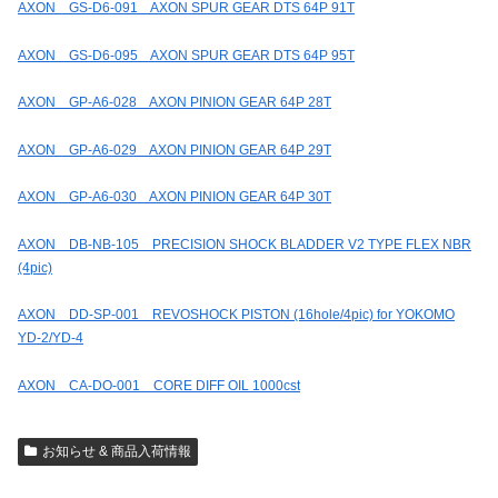
AXON GS-D6-091 AXON SPUR GEAR DTS 64P 91T
AXON GS-D6-095 AXON SPUR GEAR DTS 64P 95T
AXON GP-A6-028 AXON PINION GEAR 64P 28T
AXON GP-A6-029 AXON PINION GEAR 64P 29T
AXON GP-A6-030 AXON PINION GEAR 64P 30T
AXON DB-NB-105 PRECISION SHOCK BLADDER V2 TYPE FLEX NBR
(4pic)
AXON DD-SP-001 REVOSHOCK PISTON (16hole/4pic) for YOKOMO
YD-2/YD-4
AXON CA-DO-001 CORE DIFF OIL 1000cst
お知らせ & 商品入荷情報