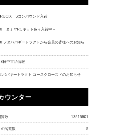
URUGIX Sコンパウンド入荷
/20 タミヤRCキット色々入荷中～
/18 フタババギートラクトから会員の皆様へのお知ら
月8日中古品情報
タババギートラクト コースクローズドのお知らせ
カウンター
覧数:
13515901
日の閲覧数:
5