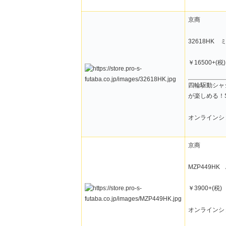
京商
32618HK ミ
￥16500+(
四輪駆動シャ
が楽しめる！S
オンラインシ
京商
MZP449HK 
￥3900+(税
オンラインシ