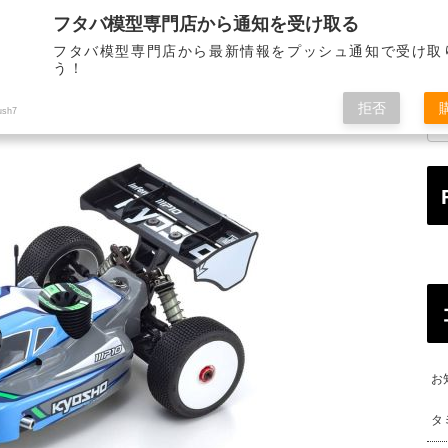
フタバ模型専門店から通知を受け取る
STORE INFORMATION
MAIL ORDER
ALL OVE
店舗のご案内
通信販売
海
フタバ模型専門店から最新情報をプッシュ通知で受け取
う！
拒否
ush7
お
タ