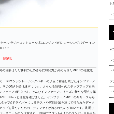
お
ト
/8スケール ラジオコントロール 21エンジン 4ＷＤ レーシングバギー イン
 TKI2
2
税)
新製品
フ
発の目的はただ勝利のためさらに戦闘力が高められたMP10の進化版
ト
て、1/8エンジンレーシングバギーの頂点に君臨し続けたインファーノ
フ
ズ。そのDNAを受け継ぎつつも、さらなる領域へのステップアップを果
ンファーノMP10です。そんなインファーノシリーズの新たな歴史を築
ト
MP10 TKI2へと進化を遂げました。インファーノMP10のリリースから
スタッフ&ドライバーによるテストや実戦参加を通じて得られたデータ
アップを果たすためのモディファイが施されたのがTKI2です。足周り
パーステーがロング化され、同時にフロント&リアのダンパー全長も延