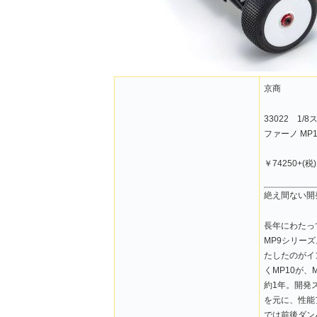
京商
33022 1
ファーノ MP10
￥74250+(
絶え間ない開
長年にわたっ
MP9シリー
たしたのがイ
くMP10が、
約1年。開発
を元に、性能
では前後ダン