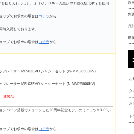
昨
ドを採り入れつつも、オリジナリティの高い空力特化型ボディを採用
先
ョップでお求めの場合は
コチラ
から
月別
同時入荷しております。
現
ョップでお求めの場合は
コチラ
から
ッツレーサー MR-03EVO シャシーセット (W-MML/8500KV)
お
ッツレーサー MR-03EVO シャシーセット (N-MM2/5600KV)
タ
税)
新製品
お
ョンパーツ搭載でチューンした20周年記念モデルのミニッツMR-03シ
ト
ョップでお求めの場合は
コチラ
から