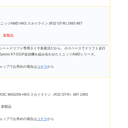
ニッツAWD HKS スカイライン (R32 GT-R) 1993 #87
税)
新製品
シー＋ドリフト専用タイヤ装着済だから、小スペースでドリフト走行
yncro KT-531P送信機を組み合わせたミニッツAWDシリーズ。
ョップでお求めの場合は
コチラ
から
ASC MA020N HKS スカイライン（R32 GT-R）#87 1993
) 新製品
ョップでお求めの場合は
コチラ
から