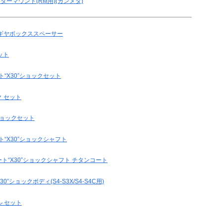
ーターマウント(RM用)(ガンメタ)
ョン ギヤボックススペーサー
セット
ート“X30”ショックセット
ク セット
 ショックセット
ート“X30”ショックシャフト
ショート“X30”ショックシャフト チタンコート
30”ショックボディ(S4-S3X/S4-S4C用)
ル セット