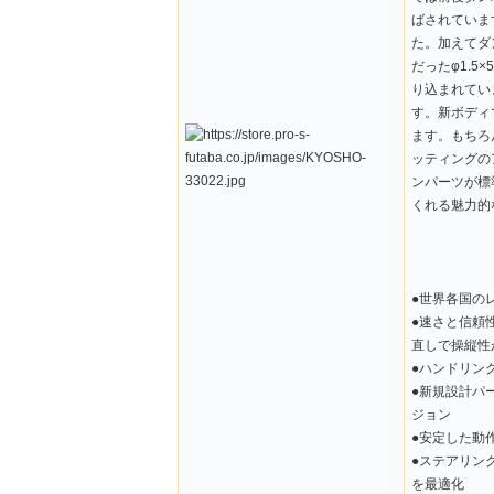
ばされていま
た。加えてダ
だったφ1.
り込まれてい
す。新ボディ
ます。もちろ
ッティングの
ンパーツが標
くれる魅力的
●世界各国の
●速さと信頼
直しで操縦性
●ハンドリン
●新規設計パ
ジョン
●安定した動
●ステアリン
を最適化