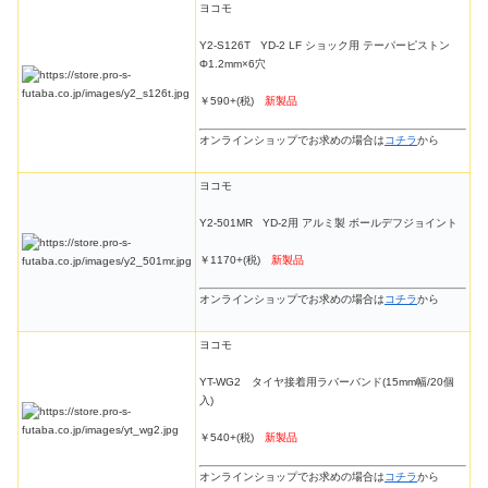
ヨコモ
Y2-S126T YD-2 LF ショック用 テーパーピストン
Φ1.2mm×6穴
￥590+(税)
新製品
オンラインショップでお求めの場合は
コチラ
から
ヨコモ
Y2-501MR YD-2用 アルミ製 ボールデフジョイント
￥1170+(税)
新製品
オンラインショップでお求めの場合は
コチラ
から
ヨコモ
YT-WG2 タイヤ接着用ラバーバンド(15mm幅/20個
入)
￥540+(税)
新製品
オンラインショップでお求めの場合は
コチラ
から