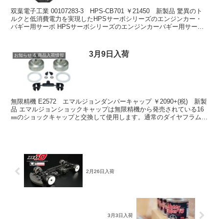
双葉電子工業 00107283-3 HPS-CB701 ￥21450 新製品 驚異のト
ルクと低消費電力を実現したHPSサーボシリーズのエンジンカー・
バギー用サーボ HPSサーボシリーズのエンジンカーバギー用サーボ
でS.BUS方式URモード対...
3月9日入荷
お知らせ & 商品入荷情報
無限精機 E2572 エマルジョンダンパーキャップ ￥2090+(税) 新製
品 エマルジョンショックキャップは無限精機から発売されている16
㎜のショックキャップと交換して使用します。通常のダイヤフラムも
使用できる為、エマルジョンショックキャ...
2月26日入荷
3月3日入荷