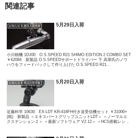
関連記事
5月29日入荷
お知らせ & 商品入荷情報
小川精機 1DJ00 O.S.SPEED R21 SHIMO EDITION 2 COMBO SET
￥62084 新製品 O.S.SPEEDサポートドライバー 下 高章氏のノウ
ハウをフィードバックして作り上げた O.S.SPEED R21...
5月20日入荷
お知らせ & 商品入荷情報
近藤科学 10630 EX-LDT KR-418FH付き送受信機セット ￥31000+
(税) 新製品 ＜エキスパートグリップユニットLDT＞ ＜ノーマルエ
クステンション２​＞ ＜最新ソフトウェア V2.12＞ ＜HCS搭載レシー
バーKR-4...