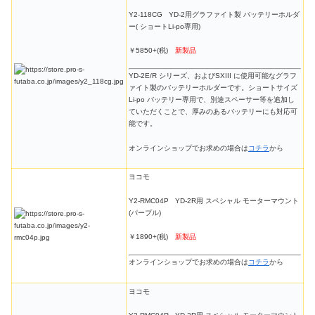
Y2-118CG YD-2用グラファイト製 バッテリーホルダ
ー( ショートLi-po専用)
￥5850+(税)
新製品
YD-2E/R シリーズ、およびSXIII に使用可能なグラフ
ァイト製のバッテリーホルダーです。ショートサイズ
Li-po バッテリー専用で、別途スペーサー等を追加し
ていただくことで、厚みのあるバッテリーにも対応可
能です。
オンラインショップでお求めの場合は
コチラ
から
ヨコモ
Y2-RMC04P YD-2R用 スペシャル モーターマウント
(パープル)
￥1890+(税)
新製品
オンラインショップでお求めの場合は
コチラ
から
ヨコモ