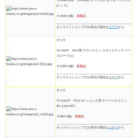
Y2-RMC04R YD-2R用 スペシャル モーターマウント
(レッド)
￥1890+(税)
新製品
オンラインショップでお求めの場合は
コチラ
から
ヨコモ
Y2-202P YD-2用 ラウンドリィ スライドラック ベー
ス(パープル)
￥1280+(税)
新製品
オンラインショップでお求めの場合は
コチラ
から
ヨコモ
Y2-S116T YD-2 LF ショック用 テーパーピストン
Φ1.1mm×6穴
￥590+(税)
新製品
オンラインショップでお求めの場合は
コチラ
から