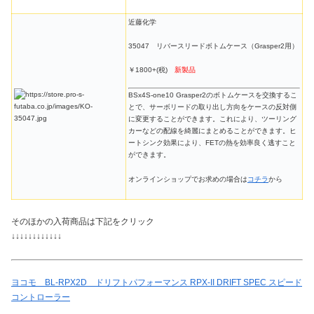
近藤化学
35047 リバースリードボトムケース（Grasper2用）
￥1800+(税)
新製品
BSx4S-one10 Grasper2のボトムケースを交換するこ
とで、サーボリードの取り出し方向をケースの反対側
に変更することができます。これにより、ツーリング
カーなどの配線を綺麗にまとめることができます。ヒ
ートシンク効果により、FETの熱を効率良く逃すこと
ができます。
オンラインショップでお求めの場合は
コチラ
から
そのほかの入荷商品は下記をクリック
↓↓↓↓↓↓↓↓↓↓↓↓
ヨコモ BL-RPX2D ドリフトパフォーマンス RPX-II DRIFT SPEC スピード
コントローラー