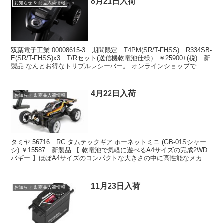
8月21日入荷
お知らせ & 商品入荷情報
双葉電子工業 00008615-3 期間限定 T4PM(SR/T-FHSS) R334SB-
E(SR/T-FHSS)x3 T/Rセット(送信機乾電池仕様） ￥25900+(税) 新
製品 なんとお得なトリプルレシーバー。 オンラインショップで...
4月22日入荷
お知らせ & 商品入荷情報
タミヤ 56716 RC タムテックギア ホーネットミニ (GB-01Sシャー
シ) ￥15587 新製品 【 乾電池で気軽に遊べるA4サイズの完成2WD
バギー 】ほぼA4サイズのコンパクトな大きさの中に高性能なメカニ
ズムを詰め込んだ完成電動...
11月23日入荷
お知らせ & 商品入荷情報