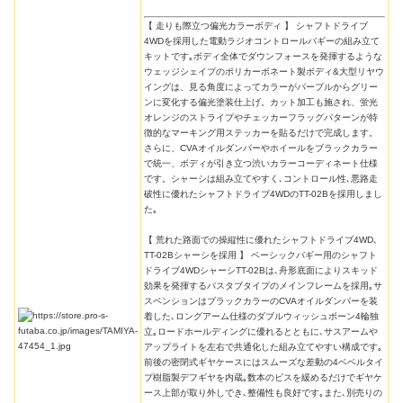
【 走りも際立つ偏光カラーボディ 】 シャフトドライブ
4WDを採用した電動ラジオコントロールバギーの組み立て
キットです｡ボディ全体でダウンフォースを発揮するような
ウェッジシェイプのポリカーボネート製ボディ&大型リヤウ
イングは、見る角度によってカラーがパープルからグリー
ンに変化する偏光塗装仕上げ。カット加工も施され、蛍光
オレンジのストライプやチェッカーフラッグパターンが特
徴的なマーキング用ステッカーを貼るだけで完成します。
さらに、CVAオイルダンパーやホイールをブラックカラー
で統一、ボディが引き立つ渋いカラーコーディネート仕様
です。シャーシは組み立てやすく､コントロール性､悪路走
破性に優れたシャフトドライブ4WDのTT-02Bを採用しまし
た｡
【 荒れた路面での操縦性に優れたシャフトドライブ4WD､
TT-02Bシャーシを採用 】 ベーシックバギー用のシャフト
ドライブ4WDシャーシTT-02Bは､舟形底面によりスキッド
効果を発揮するバスタブタイプのメインフレームを採用｡サ
スペンションはブラックカラーのCVAオイルダンパーを装
着した､ロングアーム仕様のダブルウィッシュボーン4輪独
立｡ロードホールディングに優れるとともに､サスアームや
アップライトを左右で共通化した組み立てやすい構成です｡
前後の密閉式ギヤケースにはスムーズな差動の4ベベルタイ
プ樹脂製デフギヤを内蔵｡数本のビスを緩めるだけでギヤケ
ース上部が取り外しでき､整備性も良好です｡また､別売りの