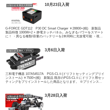
10月23日入荷
お知らせ & 商品入荷情報
G-FORCE GDT112 P30 DC Smart Charger ￥28800+(税) 新製品
製品特徴 1000W×2 + 静電タッチパネル。みなぎるパワーをスマート
に！ ・異なる種類/容量のバッテリーを2本同時に充放電可能 ・視
野...
3月6日入荷
お知らせ & 商品入荷情報
三和電子機器 107A54517A PGS-CLⅡ(ドリフトセッティングプリイ
ンストール) ￥7500+(税) 新製品 既存のPGS-CLⅡにドリフト用セッ
ティングをプリインストールした商品となります。 ※プリインスト
ールしているデータを初...
3月28日入荷
お知らせ & 商品入荷情報