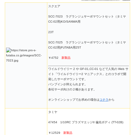
スクエア
SCC-7023 ラグランジュサーボマウントセット（タミヤ
CC-02用)KO/SANWA用
23T
SCC-7025 ラグランジュサーボマウントセット（タミヤ
CC-02用)FUTABA用25T
￥4752
新製品
ワイルドウイリー 2 や GF-01,CC-01 などで人気の Web サ
イト「ワイルドウイリー2 マニアックス」とのコラボで開
発したサーボマウントです。
バンプインが抑えられます。
各社サーボ向けの２種があります。
オンラインショップでお求めの場合は
コチラ
から
タミヤ
47454 1/10RC プラズマエッジII 偏光ボディ (TT-02B)
￥12529
新製品