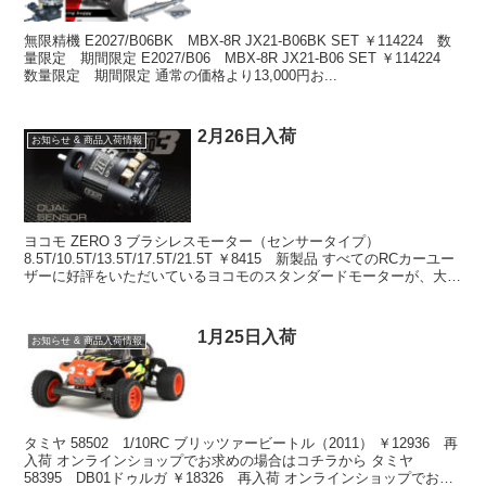
無限精機 E2027/B06BK MBX-8R JX21-B06BK SET ￥114224 数
量限定 期間限定 E2027/B06 MBX-8R JX21-B06 SET ￥114224
数量限定 期間限定 通常の価格より13,000円お...
2月26日入荷
お知らせ & 商品入荷情報
ヨコモ ZERO 3 ブラシレスモーター（センサータイプ）
8.5T/10.5T/13.5T/17.5T/21.5T ￥8415 新製品 すべてのRCカーユー
ザーに好評をいただいているヨコモのスタンダードモーターが、大き
な進化を遂げた”ZER...
1月25日入荷
お知らせ & 商品入荷情報
タミヤ 58502 1/10RC ブリッツァービートル（2011） ￥12936 再
入荷 オンラインショップでお求めの場合はコチラから タミヤ
58395 DB01ドゥルガ ￥18326 再入荷 オンラインショップでお求