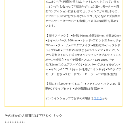
ピニオンギヤ3種類を使えば､キットにセットされているピ
ニオンギヤと合わせて4種類のギヤ比が選べ､モーターや路
面コンディションに合わせてセッティングが可能｡さらに､
オフロード走行には欠かせない､ホコリなどを防ぐ受信機用
ケースやモーターカバーも装備して走りの信頼性を高めて
います｡
【 基本スペック 】 ●全長370mm､全幅250mm､全高160mm
●ホイールベース 266mm ●トレッド=フロント217mm､リヤ
208mm ●フレーム=バスタブタイプ ●駆動方式=シャフトド
ライブ4WD ●デフギヤ=前後とも4ベベルデフ ●ステアリン
グ=3分割タイロッド式 ●サスペンション=ダブルウィッシュ
ボーン4輪独立 ●タイヤ幅/径=フロント32/82mm､リヤ
41/82mm(スクエアスパイク) ●ダンパー=CVAオイルダンパ
ー ●ギヤ比=10.71:1 (キット付属ピニオンギヤ) ●540タイプ
モーター付き ●スピードコントローラー=ESC仕様(別売)
【 別にお求めいただくもの 】 ●ファインスペック 2.4G 電
動RCドライブセット ●送信機用単3形電池4本
オンラインショップでお求めの場合は
コチラ
から
そのほかの入荷商品は下記をクリック
↓↓↓↓↓↓↓↓↓↓↓↓