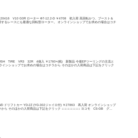
0416 V10 G3R ローター Φ7-12.2-D ￥4708 初入荷 高回転かつ、ブースト＆
用するレースにも最適な回転型ローター。 オンラインショップでお求めの場合はコチ
RUSH TIRE VR3 32R 4個入 ￥1760+(税) 新製品 今後EPツーリングの主流と
ンラインショップでお求めの場合はコチラから そのほかの入荷商品は下記をクリック
WD ドリフトカー YD-2Z (YG-302ジャイロ付) ￥27863 再入荷 オンラインショップ
 そのほかの入荷商品は下記をクリック ↓↓↓↓↓↓↓↓↓↓↓↓ ヨコモ CS-GB グ...