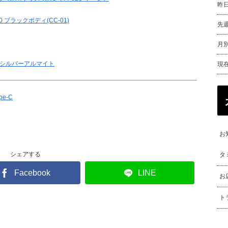
昨
0 ブラックボディ(CC-01)
先
月別
ンシルバーアルマイト
現
e-C
お
シェアする
タ
Facebook
LINE
お
ト