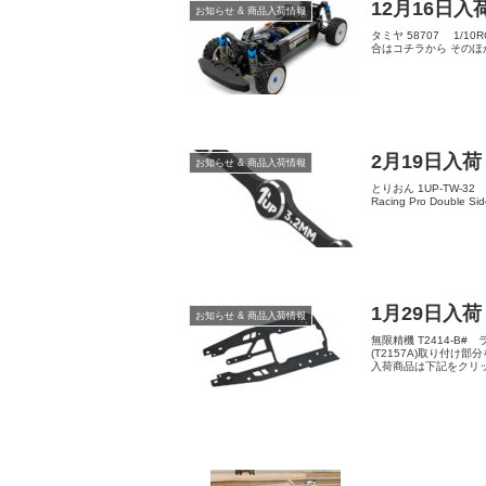
12月16日入
お知らせ & 商品入荷情報
タミヤ 58707 1/1
合はコチラから そのほかの入
2月19日入荷
お知らせ & 商品入荷情報
とりおん 1UP-TW-32 1up
Racing Pro Double Sid
1月29日入荷
お知らせ & 商品入荷情報
無限精機 T2414-B#
(T2157A)取り付
入荷商品は下記をクリッ.