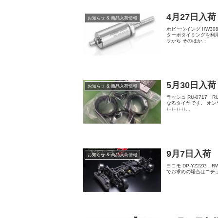
4月27日入荷
お知らせ & 商品入荷情報
ホビーウイング HW3082
ターボタイミングを利
ラから そのほか...
5月30日入荷
お知らせ & 商品入荷情報
ラッシュ RU-0717 
なるタイヤです。 オ
↓↓↓↓↓↓↓↓...
9月7日入荷
お知らせ & 商品入荷情報
ヨコモ DP-YZ2ZG R
でお求めの場合はコチラから