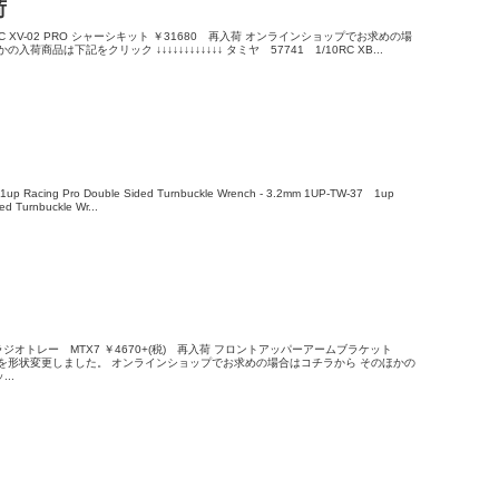
荷
0RC XV-02 PRO シャーシキット ￥31680 再入荷 オンラインショップでお求めの場
荷商品は下記をクリック ↓↓↓↓↓↓↓↓↓↓↓↓ タミヤ 57741 1/10RC XB...
 Racing Pro Double Sided Turnbuckle Wrench - 3.2mm 1UP-TW-37 1up
ed Turnbuckle Wr...
 ラジオトレー MTX7 ￥4670+(税) 再入荷 フロントアッパーアームブラケット
け部分を形状変更しました。 オンラインショップでお求めの場合はコチラから そのほかの
..