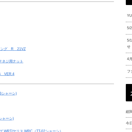
Y
5
5
せ
ング R 21VZ
4
タテネジ用ナット
フ
 VER.4
2Bシャーシ)
総閲
Bシャーシ)
今
グ WRT/ヤリス WRC（TT-02シャーシ）