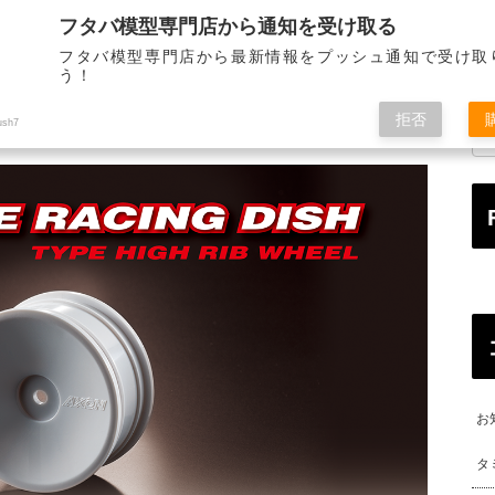
フタバ模型専門店から通知を受け取る
STORE INFORMATION
MAIL ORDER
ALL OVE
店舗のご案内
通信販売
海
フタバ模型専門店から最新情報をプッシュ通知で受け取
う！
拒否
ush7
お
タ