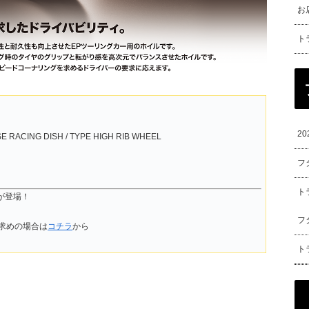
お
ト
2
RACING DISH / TYPE HIGH RIB WHEEL
フ
ト
が登場！
フ
求めの場合は
コチラ
から
ト