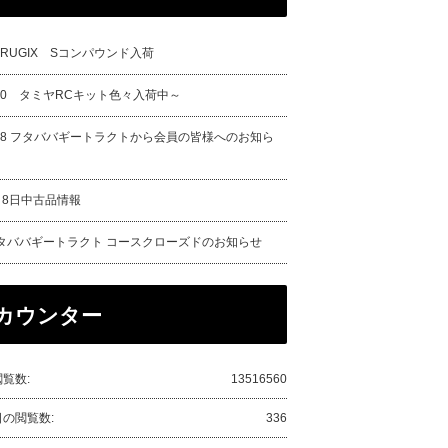
URUGIX Sコンパウンド入荷
/20 タミヤRCキット色々入荷中～
/18 フタババギートラクトから会員の皆様へのお知ら
月8日中古品情報
タババギートラクト コースクローズドのお知らせ
カウンター
覧数:
13516560
日の閲覧数:
336