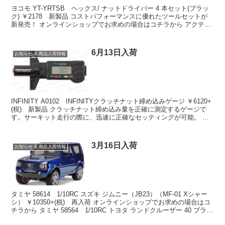
ヨコモ YT-YRTSB ヘックス/ ナットドライバー 4 本セット(ブラッ
ク) ￥2178 新製品 コストパフォーマンスに優れたツールセットが
新発売！ オンラインショップでお求めの場合はコチラから アクティ
ブホビー 30117 1/8用 ...
6月13日入荷
お知らせ & 商品入荷情報
INFINITY A0102 INFINITYクラッチナット締め込みゲージ ￥6120+
(税) 新製品 クラッチナット締め込み量を正確に測定するゲージで
す。サーキット走行の際に、迅速に正確なセッティングが可能。 先
端は高精度なアルミ削り出し...
3月16日入荷
お知らせ & 商品入荷情報
タミヤ 58614 1/10RC スズキ ジムニー（JB23）（MF-01 Xシャー
シ） ￥10350+(税) 再入荷 オンラインショップでお求めの場合はコ
チラから タミヤ 58564 1/10RC トヨタ ランドクルーザー 40 ブラッ
ク...