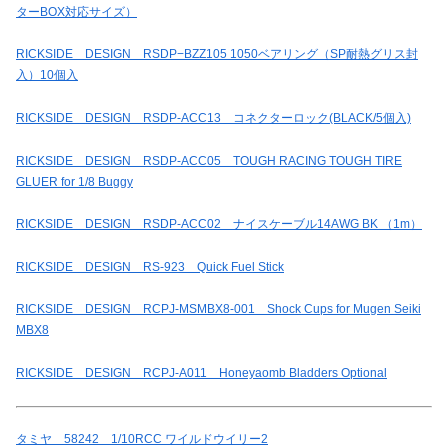
ターBOX対応サイズ）
RICKSIDE DESIGN RSDP−BZZ105 1050ベアリング（SP耐熱グリス封
入）10個入
RICKSIDE DESIGN RSDP-ACC13 コネクターロック(BLACK/5個入)
RICKSIDE DESIGN RSDP-ACC05 TOUGH RACING TOUGH TIRE
GLUER for 1/8 Buggy
RICKSIDE DESIGN RSDP-ACC02 ナイスケーブル14AWG BK （1m）
RICKSIDE DESIGN RS-923 Quick Fuel Stick
RICKSIDE DESIGN RCPJ-MSMBX8-001 Shock Cups for Mugen Seiki
MBX8
RICKSIDE DESIGN RCPJ-A011 Honeyaomb Bladders Optional
タミヤ 58242 1/10RCC ワイルドウイリー2