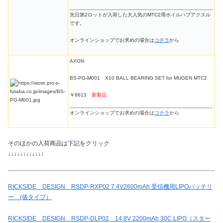
先日第2ロットが入荷した大人気のMTC2用ホイルハブアクスル
です。
オンラインショップでお求めの場合は
コチラ
から
AXON
BS-PG-M001 X10 BALL BEARING SET for MUGEN MTC2
￥8613
新製品
オンラインショップでお求めの場合は
コチラ
から
そのほかの入荷商品は下記をクリック
↓↓↓↓↓↓↓↓↓↓↓↓
RICKSIDE DESIGN RSDP-RXP02 7.4V2600mAh 受信機用LIPOバッテリ
ー (俵タイプ）
RICKSIDE DESIGN RSDP-DLP02 14.8V 2200mAh 30C LIPO（スター