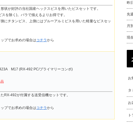
昨
角形状が好評の当社国産ヘックスビスを用いたビスセットです。
先
ビスを除く)。バラで揃えるよりお得です。
下側にチタンビス、上側にはブルーアルミビスを用いた軽量なビスセッ
月別
現
ョップでお求めの場合は
コチラ
から
423A M17 (RX-492 PC/プライマリーコンポ)
お
製品
タ
たRX-492が付属する送受信機セットです。
お
ョップでお求めの場合は
コチラ
から
ト