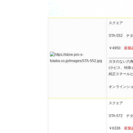
スクエア
STA-552 
￥4950
新製
ガタのない六
(小ビス、特殊
純正スチール
オンラインシ
スクエア
STA-572 
￥6336
新製