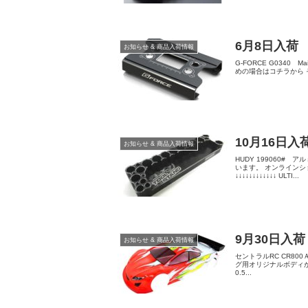
6月8日入荷
お知らせ & 商品入荷情報
G-FORCE G0340 Ma
めの場合はコチラから その
10月16日入
お知らせ & 商品入荷情報
HUDY 199060#
います。 オンライン
↓↓↓↓↓↓↓↓↓↓↓↓ ULTI...
9月30日入荷
お知らせ & 商品入荷情報
セントラルRC CR800Ａ
グ用オリジナルボディが新
0.5...