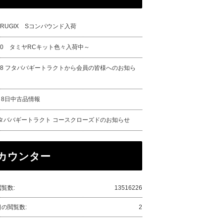
URUGIX Sコンパウンド入荷
/20 タミヤRCキット色々入荷中～
/18 フタババギートラクトから会員の皆様へのお知ら
月8日中古品情報
タババギートラクト コースクローズドのお知らせ
カウンター
覧数:
13516226
日の閲覧数:
2