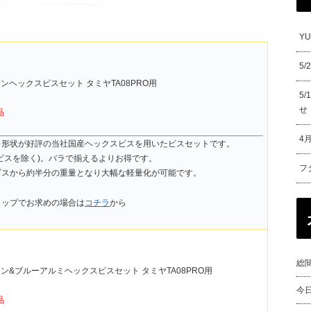
Y
5
チタンヘックスビスセット タミヤTA08PRO用
5
せ
品
4
角形状が好評の当社国産ヘックスビスを用いたビスセットです。
ビスを除く)。バラで揃えるよりお得です。
フ
ビスから約半分の重量となり大幅な軽量化が可能です。
ョップでお求めの場合は
コチラ
から
総閲
チタン&ブルーアルミヘックスビスセット タミヤTA08PRO用
今
品