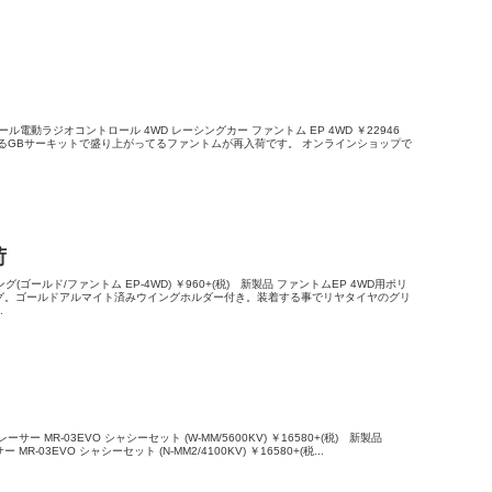
スケール電動ラジオコントロール 4WD レーシングカー ファントム EP 4WD ￥22946
るGBサーキットで盛り上がってるファントムが再入荷です。 オンラインショップで
荷
ング(ゴールド/ファントム EP-4WD) ￥960+(税) 新製品 ファントムEP 4WD用ポリ
グ。ゴールドアルマイト済みウイングホルダー付き。装着する事でリヤタイヤのグリ
.
ーサー MR-03EVO シャシーセット (W-MM/5600KV) ￥16580+(税) 新製品
MR-03EVO シャシーセット (N-MM2/4100KV) ￥16580+(税...