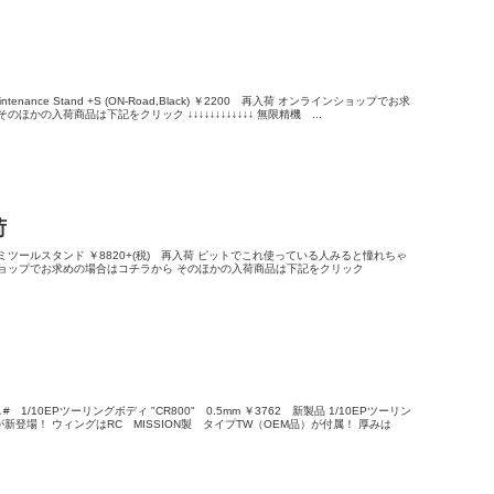
intenance Stand +S (ON-Road,Black) ￥2200 再入荷 オンラインショップでお求
ほかの入荷商品は下記をクリック ↓↓↓↓↓↓↓↓↓↓↓↓ 無限精機 ...
荷
 アルミツールスタンド ￥8820+(税) 再入荷 ピットでこれ使っている人みると憧れちゃ
ショップでお求めの場合はコチラから そのほかの入荷商品は下記をクリック
# 1/10EPツーリングボディ "CR800" 0.5mm ￥3762 新製品 1/10EPツーリン
登場！ ウィングはRC MISSION製 タイプTW（OEM品）が付属！ 厚みは