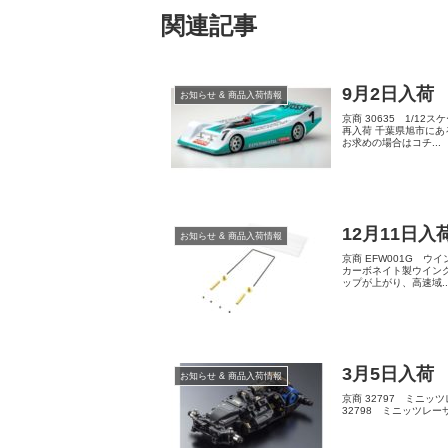
関連記事
9月2日入荷
お知らせ & 商品入荷情報
京商 30635 1/12
再入荷 千葉県旭市にあ
お求めの場合はコチ...
12月11日入
お知らせ & 商品入荷情報
京商 EFW001G ウイ
カーボネイト製ウイン
ップが上がり、高速域..
3月5日入荷
お知らせ & 商品入荷情報
京商 32797 ミニッツレ
32798 ミニッツレーサー 