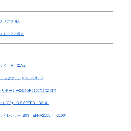
) クリア３個入
) スモーク３個入
ング R 21VZ
ラミックボール)OS SPEED
テーナー3個付/R2102/21XZ-GT)
CP) O.S.SPEED B2101
ドサイレンサーTB03 EFRA2155（T-2100）