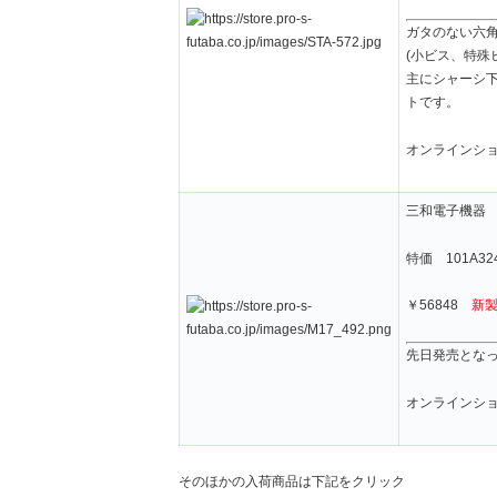
ガタのない六
(小ビス、特殊
主にシャーシ
トです。
オンラインシ
三和電子機器
特価 101A32
￥56848
新
先日発売となっ
オンラインシ
そのほかの入荷商品は下記をクリック