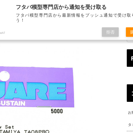
フタバ模型専門店から通知を受け取る
STORE INFORMATION
MAIL ORDER
ALL OVE
店舗のご案内
通信販売
海
フタバ模型専門店から最新情報をプッシュ通知で受け取
う！
拒否
ush7
お
タ