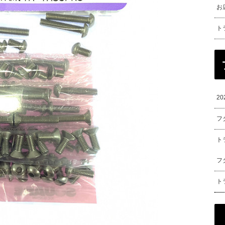
お
ト
2
フ
ト
フ
ト