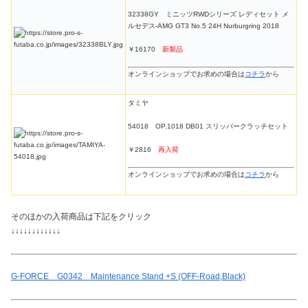
32338GY ミニッツRWDシリーズ レディセット メ
ルセデス-AMG GT3 No.5 24H Nurburgring 2018
￥16170
新製品
オンラインショップでお求めの場合は
コチラ
から
タミヤ
54018 OP.1018 DB01 スリッパークラッチセット
￥2816
再入荷
オンラインショップでお求めの場合は
コチラ
から
そのほかの入荷商品は下記をクリック
↓↓↓↓↓↓↓↓↓↓↓↓
G-FORCE G0342 Maintenance Stand +S (OFF-Road,Black)