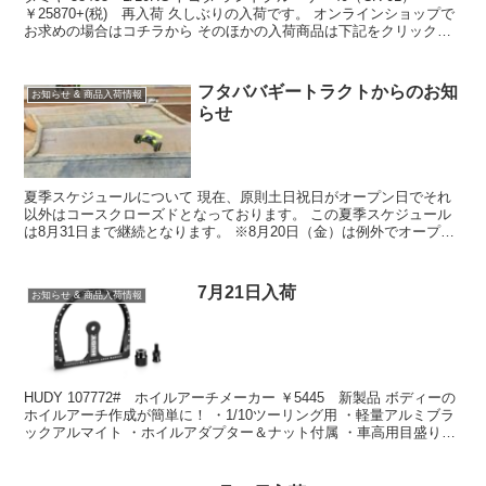
￥25870+(税) 再入荷 久しぶりの入荷です。 オンラインショップで
お求めの場合はコチラから そのほかの入荷商品は下記をクリック
↓↓↓↓↓↓↓↓↓↓↓↓ タ...
フタババギートラクトからのお知
お知らせ & 商品入荷情報
らせ
夏季スケジュールについて 現在、原則土日祝日がオープン日でそれ
以外はコースクローズドとなっております。 この夏季スケジュール
は8月31日まで継続となります。 ※8月20日（金）は例外でオープン
致します。 平日がオープン可能になった場合はなる...
7月21日入荷
お知らせ & 商品入荷情報
HUDY 107772# ホイルアーチメーカー ￥5445 新製品 ボディーの
ホイルアーチ作成が簡単に！ ・1/10ツーリング用 ・軽量アルミブラ
ックアルマイト ・ホイルアダプター＆ナット付属 ・車高用目盛り：
8～12mm オンラインショッ...