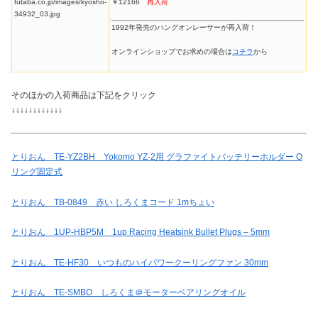
￥12166
再入荷
1992年発売のハングオンレーサーが再入荷！
オンラインショップでお求めの場合は
コチラ
から
そのほかの入荷商品は下記をクリック
↓↓↓↓↓↓↓↓↓↓↓↓
とりおん TE-YZ2BH Yokomo YZ-2用 グラファイトバッテリーホルダー O
リング固定式
とりおん TB-0849 赤い しろくまコード 1mちょい
とりおん 1UP-HBP5M 1up Racing Heatsink Bullet Plugs – 5mm
とりおん TE-HF30 いつものハイパワークーリングファン 30mm
とりおん TE-SMBO しろくま＠モーターベアリングオイル