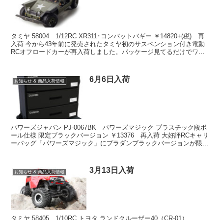
タミヤ 58004 1/12RC XR311･コンバットバギー ￥14820+(税) 再
入荷 今から43年前に発売されたタミヤ初のサスペンション付き電動
RCオフロードカーが再入荷しました。パッケージ見てるだけでワク
ワクします。 オンラインシ...
6月6日入荷
お知らせ & 商品入荷情報
パワーズジャパン PJ-0067BK パワーズマジック プラスチック段ボ
ール仕様 限定ブラックバージョン ￥13376 再入荷 大好評RCキャリ
ーバッグ「パワーズマジック」にプラダンブラックバージョンが限定
500個で新登場。 バック本体はモ...
3月13日入荷
お知らせ & 商品入荷情報
タミヤ 58405 1/10RC トヨタ ランドクルーザー40（CR-01）