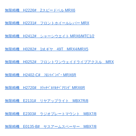
無限精機 H2226# 2スピードベル MRX6
無限精機 H2231# フロントホイールレバー MRX
無限精機 H2412# シャーシウエイト MRX6/MTC1/2
無限精機 H0282# 1st.ギヤ 49T MRX4/MRX5
無限精機 H0252# フロントワンウェイドライブアクスル MRX
無限精機 H2402-C# ﾌﾛﾝﾄﾊﾞﾝﾊﾟｰ MRX6R
無限精機 H2720# ｸﾗｯﾁﾍﾞﾙﾏﾙﾁﾍﾞｱﾘﾝｸﾞ MRX6R
無限精機 E2131# リヤアップライト MBX7R/8
無限精機 E2303# ラジオプレートマウント MBX7/8
無限精機 E0135-B# サスアームスペーサー MBX7/8