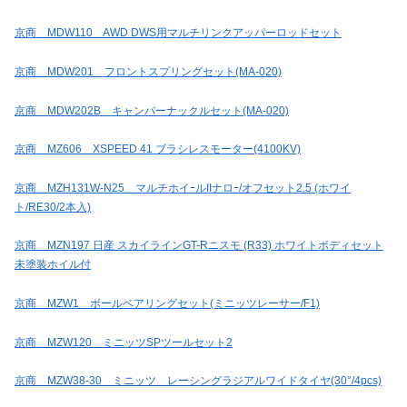
京商 MDW110 AWD DWS用マルチリンクアッパーロッドセット
京商 MDW201 フロントスプリングセット(MA-020)
京商 MDW202B キャンバーナックルセット(MA-020)
京商 MZ606 XSPEED 41 ブラシレスモーター(4100KV)
京商 MZH131W-N25 マルチホイｰルIIナロｰ/オフセット2.5 (ホワイ
ト/RE30/2本入)
京商 MZN197 日産 スカイラインGT-Rニスモ (R33) ホワイトボディセット
未塗装ホイル付
京商 MZW1 ボールベアリングセット(ミニッツレーサー/F1)
京商 MZW120 ミニッツSPツールセット2
京商 MZW38-30 ミニッツ レーシングラジアルワイドタイヤ(30°/4pcs)