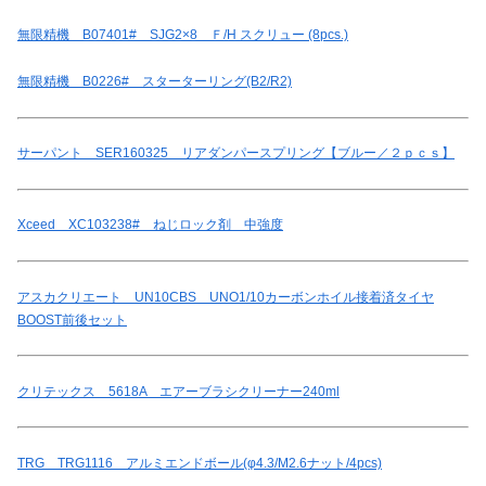
無限精機 B07401# SJG2×8 Ｆ/H スクリュー (8pcs.)
無限精機 B0226# スターターリング(B2/R2)
サーパント SER160325 リアダンパースプリング【ブルー／２ｐｃｓ】
Xceed XC103238# ねじロック剤 中強度
アスカクリエート UN10CBS UNO1/10カーボンホイル接着済タイヤ
BOOST前後セット
クリテックス 5618A エアーブラシクリーナー240ml
TRG TRG1116 アルミエンドボール(φ4.3/M2.6ナット/4pcs)