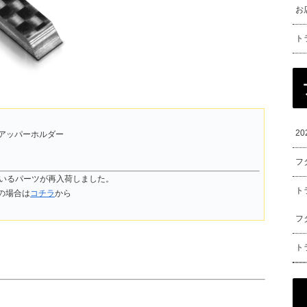
お
ト
2
ーアッパーホルダー
フ
ているパーツが再入荷しました。
ト
の場合は
コチラ
から
フ
ト