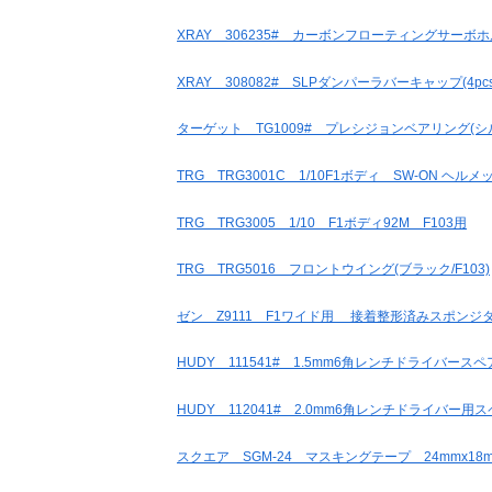
XRAY 306235# カーボンフローティングサーボ
XRAY 308082# SLPダンパーラバーキャップ(4pcs/
ターゲット TG1009# プレシジョンベアリング(シルバー
TRG TRG3001C 1/10F1ボディ SW-ON ヘルメ
TRG TRG3005 1/10 F1ボディ92M F103用
TRG TRG5016 フロントウイング(ブラック/F103)
ゼン Z9111 F1ワイド用 接着整形済みスポンジ
HUDY 111541# 1.5mm6角レンチドライバース
HUDY 112041# 2.0mm6角レンチドライバー用
スクエア SGM-24 マスキングテープ 24mmx18