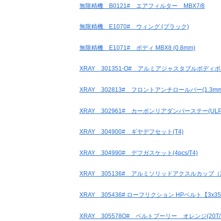
無限精機 B0121# エアフィルター MBX7/8
無限精機 E1070# ウィング (ブラック)
無限精機 E1071# ボディ MBX8 (0.8mm)
XRAY 301351-O# アルミアジャスタブルボディポストス
XRAY 302813# フロントアンチロールバー(1.3mm
XRAY 302961# カーボンリアダンパーステー(ULP/L
XRAY 304900# ギヤデフセット(T4)
XRAY 304990# デフガスケット(4pcs/T4)
XRAY 305136# アルミソリッドアクスルカップ（2p
XRAY 305436# ローフリクション HPベルト【3x351
XRAY 305578O# ベルトプーリー オレンジ(20T/2