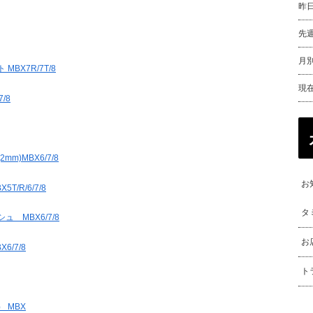
昨
先
月別
BX7R/7T/8
現
/8
)MBX6/7/8
お
/R/6/7/8
タ
 MBX6/7/8
お
/7/8
ト
 MBX