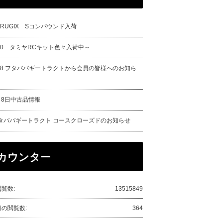
URUGIX Sコンパウンド入荷
/20 タミヤRCキット色々入荷中～
/18 フタババギートラクトから会員の皆様へのお知ら
月8日中古品情報
タババギートラクト コースクローズドのお知らせ
カウンター
覧数:
13515849
日の閲覧数:
364