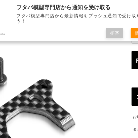
フタバ模型専門店から通知を受け取る
STORE INFORMATION
MAIL ORDER
ALL OVE
店舗のご案内
通信販売
海
フタバ模型専門店から最新情報をプッシュ通知で受け取
う！
拒否
ush7
お
タ