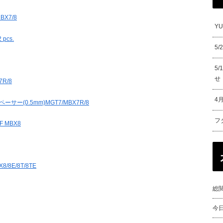
X7/8
Y
cs.
5
5
せ
R/8
4
ー(0.5mm)MGT7/MBX7R/8
フ
 MBX8
8E/8T/8TE
総閲
今