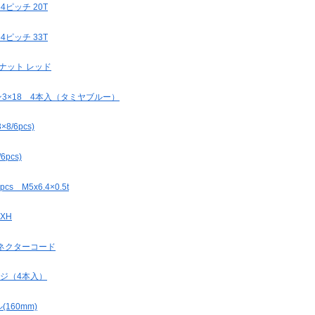
ピッチ 20T
ピッチ 33T
ンナット レッド
タン3×18 4本入（タミヤブルー）
/6pcs)
pcs)
 M5x6.4×0.5t
XH
コネクターコード
ンジ（4本入）
160mm)