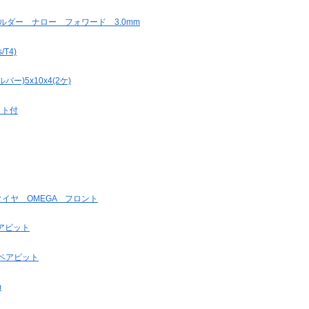
ホルダー ナロー フォワード 3.0mm
T4)
)5x10x4(2ケ)
ット付
タイヤ OMEGA フロント
ペアビット
スペアビット
m