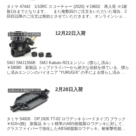
タミヤ 47442 1/10RC スコーチャー (2020) ￥19602 再入荷 ※1家
族1台までとなります。 また複数回のご注文をいただいた場合、2
回目以降のご注文は無効とさせていただきます。 オンラインショッ
プでお求めの場合はコチラ...
12月22日入荷
お知らせ & 商品入荷情報
SMJ SMJ1356B SMJ Kabuto R21エンジン（慣らし済み）
￥58080 新製品 トップドライバーから絶大な信頼を得ている、慣ら
し済みエンジンのパイオニア “YURUGIX” の手による慣らし済み シ
ン・Kabuto R2...
2月28日入荷
お知らせ & 商品入荷情報
タミヤ 54926 OP.1926 TT-02 ロワデッキ (ハードタイプ) ブラック
￥610+(税) 新製品 キット標準のABS樹脂製ロワデッキに対して、
グラスファイバーで強化したABS樹脂製ロワデッキ。耐衝撃性能が
高く、剛性があるため...