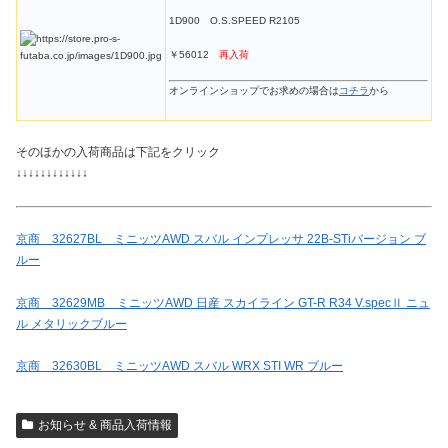
1D900 O.S.SPEED R2105
￥56012
再入荷
オンラインショップでお求めの場合は
コチラ
から
そのほかの入荷商品は下記をクリック
↓↓↓↓↓↓↓↓↓↓↓↓
京商 32627BL ミニッツAWD スバル インプレッサ 22B-STiバージョン ブ
ルー
京商 32629MB ミニッツAWD 日産 スカイライン GT-R R34 V.specⅡ ニュ
ル メタリックブルー
京商 32630BL ミニッツAWD スバル WRX STI WR ブルー
お知らせ & 商品入荷情報