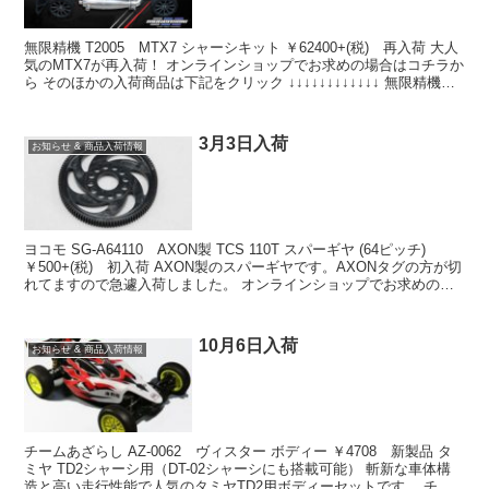
無限精機 T2005 MTX7 シャーシキット ￥62400+(税) 再入荷 大人
気のMTX7が再入荷！ オンラインショップでお求めの場合はコチラか
ら そのほかの入荷商品は下記をクリック ↓↓↓↓↓↓↓↓↓↓↓↓ 無限精機
T2148# ア...
3月3日入荷
お知らせ & 商品入荷情報
ヨコモ SG-A64110 AXON製 TCS 110T スパーギヤ (64ピッチ)
￥500+(税) 初入荷 AXON製のスパーギヤです。AXONタグの方が切
れてますので急遽入荷しました。 オンラインショップでお求めの場
合はコチラから そ...
10月6日入荷
お知らせ & 商品入荷情報
チームあざらし AZ-0062 ヴィスター ボディー ￥4708 新製品 タ
ミヤ TD2シャーシ用（DT-02シャーシにも搭載可能） 斬新な車体構
造と高い走行性能で人気のタミヤTD2用ボディーセットです。 チー