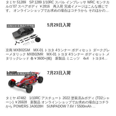
タミヤ 51289 SP.1289 1/10RC スバル インプレッサ WRC モンテカ
ルロ’07 スペアボディ ￥2816 再入荷 完成イメージはこんな感じで
す。 オンラインショップでお求めの場合はコチラから そのほかの入
荷商品は下記をク...
5月29日入荷
お知らせ & 商品入荷情報
京商 MXB02GM MX-01 トヨタ 4ランナー ボディセット ダークグレ
ーメタリック MXB02MR MX-01 トヨタ 4ランナー ボディセット メ
タリックレッド 各￥3600+(税) 新製品 ミニッツ 4x4 トヨタ4ラ
ンナーのス...
7月23日入荷
お知らせ & 商品入荷情報
タミヤ 47482 1/10RC アスチュート 2022 塗装済みボディ (TD2シャ
ーシ) ￥26928 新製品 オンラインショップでお求めの場合はコチラ
から POWERS JA0028H SUNPADOW 7.6V / 5500mAh ...