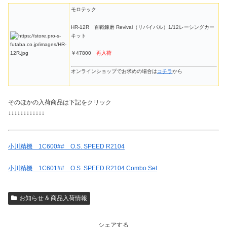
モロテック
HR-12R 百戦錬磨 Revival（リバイバル）1/12レーシングカー
キット
￥47800
再入荷
オンラインショップでお求めの場合は
コチラ
から
そのほかの入荷商品は下記をクリック
↓↓↓↓↓↓↓↓↓↓↓↓
小川精機 1C600## O.S. SPEED R2104
小川精機 1C601## O.S. SPEED R2104 Combo Set
お知らせ & 商品入荷情報
シェアする