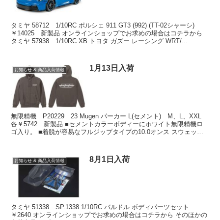
タミヤ 58712 1/10RC ポルシェ 911 GT3 (992) (TT-02シャーシ)
￥14025 新製品 オンラインショップでお求めの場合はコチラから
タミヤ 57938 1/10RC XB トヨタ ガズー レーシング WRT/...
1月13日入荷
お知らせ & 商品入荷情報
無限精機 P20229 23 Mugen パーカー L(セメント) M、L、XXL
各￥5742 新製品 ■セメントカラーボディーにホワイト無限精機ロ
ゴ入り。 ■着脱が容易なフルジップタイプの10.0オンス スウェット
フルジップ パーカー...
8月1日入荷
お知らせ & 商品入荷情報
タミヤ 51338 SP.1338 1/10RC バルドル ボディパーツセット
￥2640 オンラインショップでお求めの場合はコチラから そのほかの