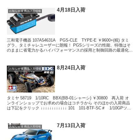
4月18日入荷
お知らせ & 商品入荷情報
三和電子機器 107A54631A PGS-CLE TYPE-E ￥9600+(税) タミ
グラ、タミチャレユーザーに朗報！ PGSシリーズの性能、特徴はそ
のままに省電力かるハイパフォーマンスの採用と制御回路の最適化に
より、レギュレーション指...
8月24日入荷
お知らせ & 商品入荷情報
タミヤ 58719 1/10RC BBX(BB-01シャーシ) ￥30800 再入荷 オ
ンラインショップでお求めの場合はコチラから そのほかの入荷商品
は下記をクリック ↓↓↓↓↓↓↓↓↓↓↓↓ 101 101-BTF-SC＃ 1/10GPツ...
7月13日入荷
お知らせ & 商品入荷情報