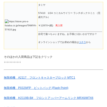
タミヤ
57410 1/24 コミカルウイリー ランチボックスミニ （完
成モデル）
￥12870+(税)
再入荷
自宅で遊べちゃいますね。お子様に1台いかがですか？
オンラインショップでお求めの場合は
コチラ
から
そのほかの入荷商品は下記をクリック
↓↓↓↓↓↓↓↓↓↓↓↓
無限精機 A2117 フロントキャスターブロック MTC1
無限精機 P0329/FP ピットバッグ (Flash Point)
無限精機 H2119B-B# フロントアッパーアームリンク MRX6/MTX6