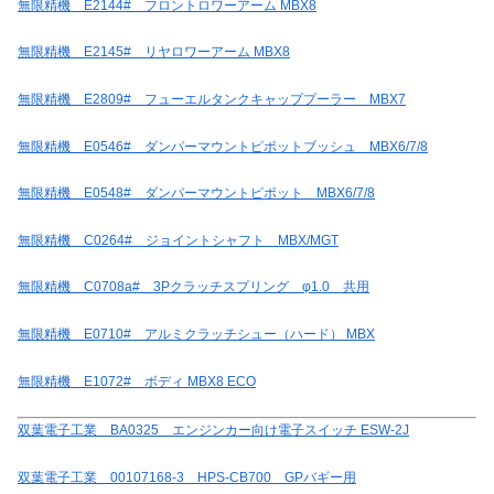
無限精機 E2144# フロントロワーアーム MBX8
無限精機 E2145# リヤロワーアーム MBX8
無限精機 E2809# フューエルタンクキャッププーラー MBX7
無限精機 E0546# ダンパーマウントピポットブッシュ MBX6/7/8
無限精機 E0548# ダンパーマウントピポット MBX6/7/8
無限精機 C0264# ジョイントシャフト MBX/MGT
無限精機 C0708a# 3Pクラッチスプリング φ1.0 共用
無限精機 E0710# アルミクラッチシュー（ハード） MBX
無限精機 E1072# ボディ MBX8 ECO
双葉電子工業 BA0325 エンジンカー向け電子スイッチ ESW-2J
双葉電子工業 00107168-3 HPS-CB700 GPバギー用