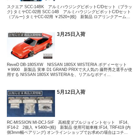
スクエア SCC-14BK アルミハウジングピボットC/Dセット（ブラッ
ク) タミヤCC-02用 SCC-14B アルミハウジングピボットC/Dセット
（ブルー) タミヤCC-02用 ￥2520+(税) 新製品 ロアリンクアームを
固定するアル...
3月25日入荷
お知らせ & 商品入荷情報
ReveD DB-180SXW NISSAN 180SX WISTERIA ボディーセット
￥9900 新製品 実車 D1 GRAND PRIXで大人気の 藤野秀之選手が使
用する NISSAN 180SX WISTERIAを、リアルなボディ...
5月12日入荷
お知らせ & 商品入荷情報
RC-MISSION MI-DCJ-SIF 高精度ダブルジョイントセット IF14、
IF14-2 2個入 ￥5400+(税) 新製品 使用可能車種:IF14, TRF419 (内
側3mm幅ベアリング) オンラインショップでお求めの場合はコチ...