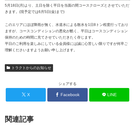
5月18日(月)より、土日を除く平日を当面の間コースクローズとさせていただ
きます。(現予定では6月5日(金)まで)
このエリアにほぼ降雨が無く、水道水による散水を1日8トン程度行っており
ますが、コースコンディションの悪化が酷く、平日はコースコンディション
保持のための時間に充てさせていただきたく存じます。
平日のご利用を楽しみにしている会員様には誠に心苦しい限りですが何卒ご
理解くださいますようお願い申し上げます。
トラクトからのお知らせ
シェアする
X
Facebook
LINE
関連記事