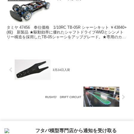
タミヤ 47456 奉仕価格 1/10RC TB-05R シャーシキット ￥43840+
(税) 新製品 ★駆動効率に優れたシャフトドライブ4WDとシンメト
リー構造を採用したTB-05シャーシをアップグレード。★専用のカー
ボン強化シャーシとモ...
3月24日入荷
RUSH’D’ DRIFT CIRCUIT
ホーム
お知らせ & 商品入荷情報
フタバ模型専門店から通知を受け取る