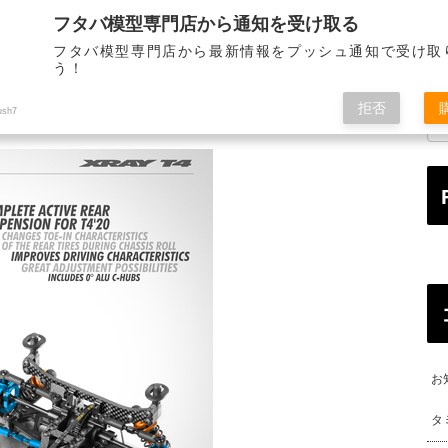
フタバ模型専門店から通知を受け取る
STORE INFORMATION
MAIL ORDER
ALL OVE
店舗のご案内
通信販売
海
フタバ模型専門店から最新情報をプッシュ通知で受け取
う！
拒否
ush7
お
タ