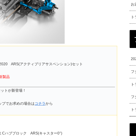
お
ト
2
4 2020 ARS(アクティブリアサスペンション)セット
フ
新製品
ト
Sセットが新登場！
フ
ップでお求めの場合は
コチラ
から
ト
ルミCハブブロック ARS(キャスター0°)