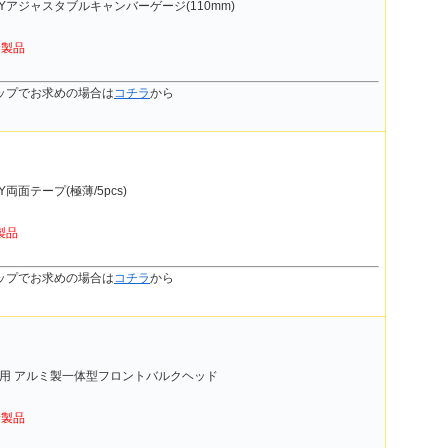
UDYアジャスタブルキャンバーゲージ(110mm)
新製品
ップでお求めの場合は
コチラ
から
DY両面テープ(極薄/5pcs)
製品
ップでお求めの場合は
コチラ
から
D-2用 アルミ製一体型フロントバルクヘッド
新製品