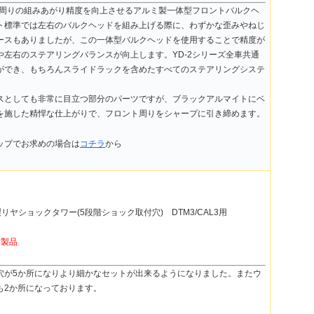
ント周りの組みあがり精度を向上させるアルミ製一体型フロントバルクヘ
ト標準では左右のバルクヘッドを組み上げる際に、わずかな歪みやねじ
ースもありましたが、この一体型バルクヘッドを使用することで精度が
や左右のステアリングバランスが向上します。YD-2シリーズ全車共通
ができ、もちろんスライドラックを含めたすべてのステアリングシステ
。
スとしても非常に目立つ部分のパーツですが、ブラックアルマイトにベ
を施した精悍な仕上がりで、フロント周りをシャープに引き締めます。
ップでお求めの場合は
コチラ
から
CG製リヤショックタワー(5段階ショック取付穴) DTM3/CAL3用
新製品
穴が5か所になりより細かなセットが出来るようになりました。またウ
も2か所になっております。