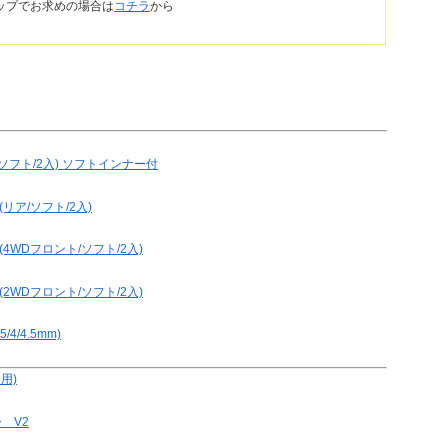
ップでお求めの場合は
コチラ
から
パーソフト/2入) ソフトインナー付
リア/ソフト/2入)
(4WDフロント/ソフト/2入)
(2WDフロント/ソフト/2入)
/4/4.5mm)
用)
ー V2