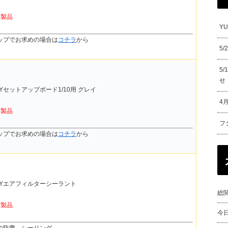
新製品
Y
ップでお求めの場合は
コチラ
から
5
5
せ
UDYセットアップボード1/10用 グレイ
4
新製品
フ
ップでお求めの場合は
コチラ
から
UDYエアフィルターシーラント
総閲
新製品
今
の防塵、シーリング