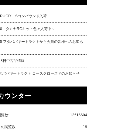
URUGIX Sコンパウンド入荷
/20 タミヤRCキット色々入荷中～
/18 フタババギートラクトから会員の皆様へのお知ら
月8日中古品情報
タババギートラクト コースクローズドのお知らせ
カウンター
覧数:
13516604
日の閲覧数:
19