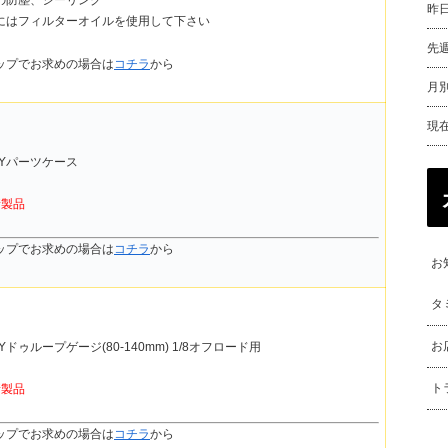
昨
にはフィルターオイルを使用して下さい
先
ップでお求めの場合は
コチラ
から
月別
現
UDYパーツケース
新製品
ップでお求めの場合は
コチラ
から
お
タ
お
DYドゥループゲージ(80-140mm) 1/8オフロード用
ト
新製品
ップでお求めの場合は
コチラ
から