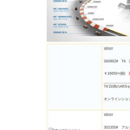
XRAY
300902# T
￥16650+(税)
T4’20用のAR
オンラインショ
XRAY
302350# ア