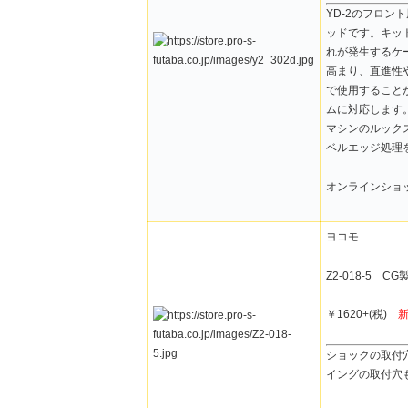
YD-2のフロ
ッドです。キッ
れが発生するケ
高まり、直進性
で使用すること
ムに対応します
マシンのルック
ベルエッジ処理
オンラインショ
ヨコモ
Z2-018-5 
￥1620+(税)
ショックの取付
イングの取付穴