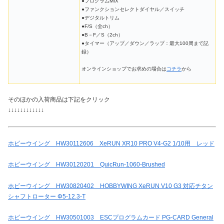
●プログラムMIX
●ファンクションセレクトダイヤル／スイッチ
●デジタルトリム
●F/S（全ch）
●B－F／S（2ch）
●タイマー（アップ／ダウン／ラップ：最大100周まで記
録）
オンラインショップでお求めの場合は
コチラ
から
そのほかの入荷商品は下記をクリック
↓↓↓↓↓↓↓↓↓↓↓↓
ホビーウイング HW30112606 XeRUN XR10 PRO V4-G2 1/10用 レッド
ホビーウイング HW30120201 QuicRun-1060-Brushed
ホビーウイング HW30820402 HOBBYWING XeRUN V10 G3 対応チタン
シャフトローター Φ5-12.3-T
ホビーウイング HW30501003 ESCプログラムカード PG-CARD General