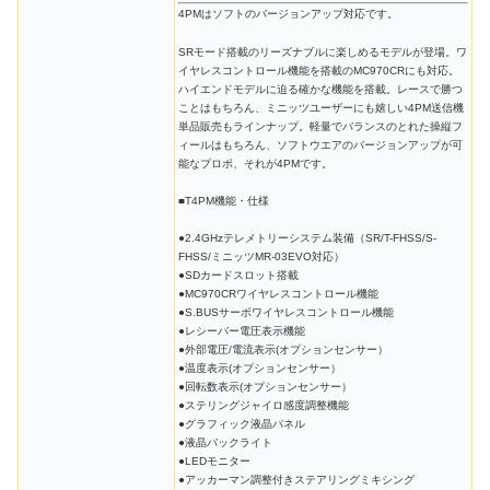
4PMはソフトのバージョンアップ対応です。
SRモード搭載のリーズナブルに楽しめるモデルが登場。ワ
イヤレスコントロール機能を搭載のMC970CRにも対応。
ハイエンドモデルに迫る確かな機能を搭載。レースで勝つ
ことはもちろん、ミニッツユーザーにも嬉しい4PM送信機
単品販売もラインナップ。軽量でバランスのとれた操縦フ
ィールはもちろん、ソフトウエアのバージョンアップが可
能なプロポ、それが4PMです。
■T4PM機能・仕様
●2.4GHzテレメトリーシステム装備（SR/T-FHSS/S-
FHSS/ミニッツMR-03EVO対応）
●SDカードスロット搭載
●MC970CRワイヤレスコントロール機能
●S.BUSサーボワイヤレスコントロール機能
●レシーバー電圧表示機能
●外部電圧/電流表示(オプションセンサー）
●温度表示(オプションセンサー）
●回転数表示(オプションセンサー）
●ステリングジャイロ感度調整機能
●グラフィック液晶パネル
●液晶バックライト
●LEDモニター
●アッカーマン調整付きステアリングミキシング