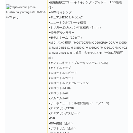
●前後輪独立ブレーキミキシング（ディレー・ABS機能
付）
●4WSミキシング
●デュアルESCミキシング
●ニュートラルブレーキ機能
●トリガーポジション可変機構（7ｍｍ）
●40モデルメモリー
●モデルネーム（10文字）
●ＭＣリンク機能（MC970CR/ＭＣ960CR/940CR/ＭＣ950
ＣＲ/ＭＣ851Ｃ/ＭＣ850Ｃ/ＭＣ602Ｃ/ＭＣ601Ｃ/ＭＣ402
ＣＲ/ＭＣ401ＣＲに対応、各モデルメモリー毎に記録可
能）
●アンチスキッド・ブレーキシステム（ABS）
●アイドルアップ
●スロットルスピード
●スロットルカット
●スロットルアクセレーション
●スロットルEXP
●スロットルATL
●メカニカルATL
●サーボニュートラル選択機能（5：5／7：3）
●ステアリングEXP
●ステアリングスピード
●D/R
●EPA機能（全ch）
●サブトリム（全ch）