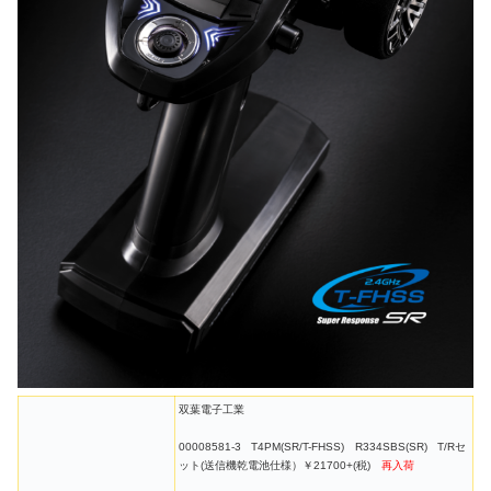
双葉電子工業
00008581-3 T4PM(SR/T-FHSS) R334SBS(SR) T/Rセ
ット(送信機乾電池仕様）￥21700+(税)
再入荷