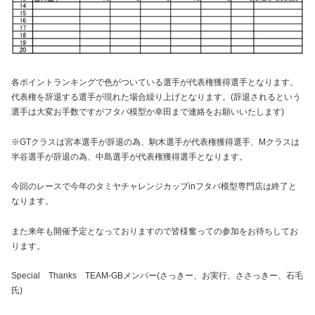
各ポイントランキングで色がついている選手が代表権獲得選手となります。
代表権を辞退する選手が現れた場合繰り上げとなります。(辞退されるという
選手は大変お手数ですがフタバ模型か幸田まで連絡をお願いいたします)
※GTクラスは宮本選手が辞退の為、駒木選手が代表権獲得選手、Mクラスは
半谷選手が辞退の為、中島選手が代表権獲得選手となります。
今回のレースで今年のタミヤチャレンジカップinフタバ模型専門店は終了と
なります。
また来年も開催予定となっておりますので皆様奮っての参加をお待ちしてお
ります。
Special Thanks TEAM-GBメンバー(さっきー、お実行、ささっきー、石毛
氏)