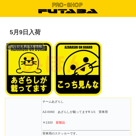
5月9日入荷
お知らせ & 商品入荷情報
チームあざらし
AZ-0060 あざらしが載ってますR 1/1 実車用
￥1320
新製品
実車用のステッカーです。