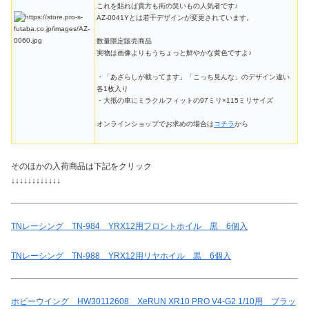
これを貼れば貴方も街の笑いもの人気者です♪
AZ-0041Yとは若干デザインが変更されています。
数量限定販売商品
実物は画像よりもうちょっと鮮やかな黄色ですよ♪
・「あざらしが載ってます」「こっち見んな」のデザイン違い
各1枚入り
・大抵の車にミラクルフィットの97ミリ×115ミリサイズ
オンラインショップでお求めの場合は
コチラ
から
そのほかの入荷商品は下記をクリック
↓↓↓↓↓↓↓↓↓↓↓↓
TNレーシング TN-984 YRX12用フロントホイル 黒 6個入
TNレーシング TN-988 YRX12用リヤホイル 黒 6個入
ホビーウイング HW30112608 XeRUN XR10 PRO V4-G2 1/10用 ブラッ