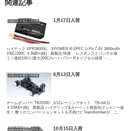
関連記事
1月17日入荷
お知らせ & 商品入荷情報
ハイテック XPR3800SL XPOWER R-SPEC Li-Po 7.4V 3800mAh
100C/200C ￥3680+(税) 新製品 特徴 ・レスポンスとパンチが違
う！連続100Ｃ/最大200Cのハイパワー Rタイプセル採用 ・...
8月13日入荷
お知らせ & 商品入荷情報
チームボンバー TB20200 1/12レーシングキット TB-AK12
￥37800+(税) 新製品 ハイグリップ&カーペット路面向けシャシー誕
生！ 数々のコンバージョンキットを手掛けたTeamBomberが、これ
までに培ったノウハウを惜...
10月15日入荷
お知らせ & 商品入荷情報