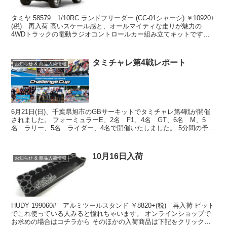
タミヤ 58579 1/10RC ランドフリーダー (CC-01シャーシ) ￥10920+
(税) 再入荷 高いスケール感と、オールマイティな走りが魅力の
4WDトラックの電動ラジオコントロールカー組み立てキットです。
80年代のピックアップトラ...
タミチャレ第4戦レポート
お知らせ & 商品入荷情報
6月21日(日)、千葉県旭市のGBサーキットでタミチャレ第4戦が開催
されました。 フォーミュラーE、2名 F1、4名 GT、6名 M、5
名 ラリー、5名 ライダー、4名で開催いたしました。 5分間の予選
を2回行い、各クラス決勝を行いました。...
10月16日入荷
お知らせ & 商品入荷情報
HUDY 199060# アルミツールスタンド ￥8820+(税) 再入荷 ピット
でこれ使っている人みると憧れちゃいます。 オンラインショップで
お求めの場合はコチラから そのほかの入荷商品は下記をクリック