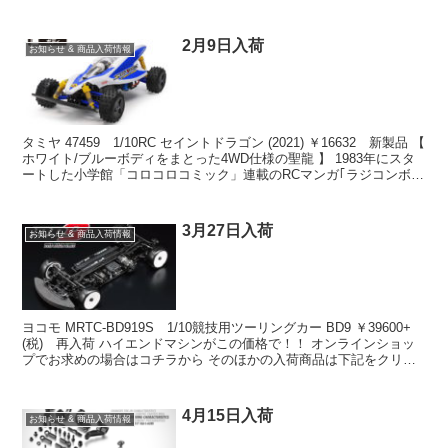
↓↓↓↓↓↓↓↓↓↓↓↓ ULTI...
2月9日入荷
お知らせ & 商品入荷情報
タミヤ 47459 1/10RC セイントドラゴン (2021) ￥16632 新製品 【
ホワイト/ブルーボディをまとった4WD仕様の聖龍 】 1983年にスタ
ートした小学館「コロコロコミック」連載のRCマンガ｢ラジコンボー
イ｣。その主人...
3月27日入荷
お知らせ & 商品入荷情報
ヨコモ MRTC-BD919S 1/10競技用ツーリングカー BD9 ￥39600+
(税) 再入荷 ハイエンドマシンがこの価格で！！ オンラインショッ
プでお求めの場合はコチラから そのほかの入荷商品は下記をクリッ
ク ↓↓↓↓↓↓↓↓↓↓↓↓...
4月15日入荷
お知らせ & 商品入荷情報