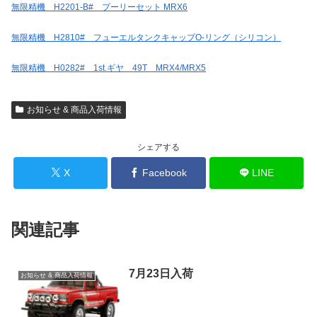
無限精機 H2201-B# プーリーセット MRX6
無限精機 H2810# フューエルタンクキャップO-リング（シリコン）
無限精機 H0282# 1st.ギヤ 49T MRX4/MRX5
お知らせ & 商品入荷情報
シェアする
X
Facebook
LINE
関連記事
7月23日入荷
お知らせ & 商品入荷情報