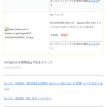
オンラインショップでお求めの場合は
コチラ
か
ら
3レーシング
KIT-SAKURA D5S_V2 Sakura D5S 1/10 ドリ
フトカー(スポーツエディション) Ver.2.0
￥9460
新製品
オンラインショップでお求めの場合は
コチラ
か
ら
そのほかの入荷商品は下記をクリック
↓↓↓↓↓↓↓↓↓↓↓↓
タミヤ 51543 SP.1543 1/10RC ポルシェ 911 カレラ RSR スペアボディセ
ット
タミヤ 42260 RC ボディリーマー