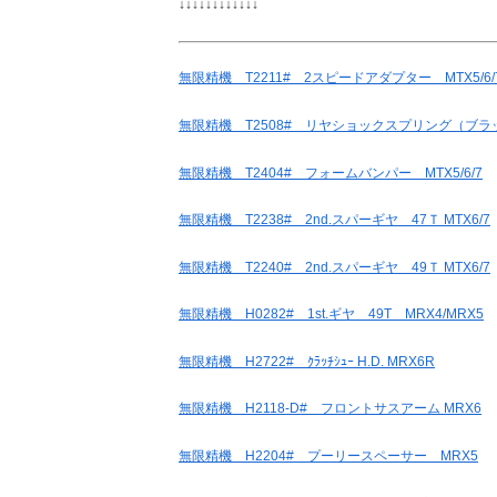
↓↓↓↓↓↓↓↓↓↓↓↓
無限精機 T2211# 2スピードアダプター MTX5/6/
無限精機 T2508# リヤショックスプリング（ブラック
無限精機 T2404# フォームバンパー MTX5/6/7
無限精機 T2238# 2nd.スパーギヤ 47Ｔ MTX6/7
無限精機 T2240# 2nd.スパーギヤ 49Ｔ MTX6/7
無限精機 H0282# 1st.ギヤ 49T MRX4/MRX5
無限精機 H2722# ｸﾗｯﾁｼｭｰ H.D. MRX6R
無限精機 H2118-D# フロントサスアーム MRX6
無限精機 H2204# プーリースペーサー MRX5