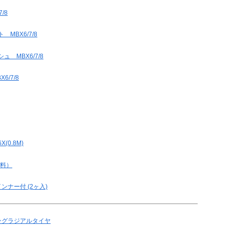
/8
MBX6/7/8
 MBX6/7/8
/7/8
(0.8M)
送料）
インナー付 (2ヶ入)
ーシングラジアルタイヤ