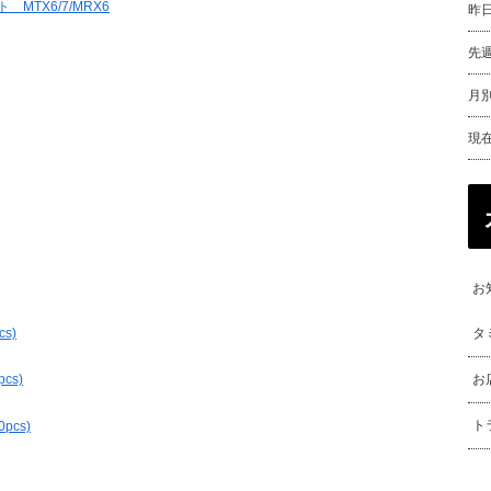
MTX6/7/MRX6
昨
先
月別
現
お
s)
タ
お
cs)
ト
pcs)