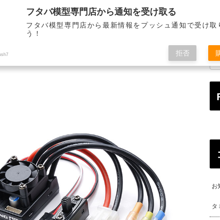
フタバ模型専門店から通知を受け取る
STORE INFORMATION
MAIL ORDER
ALL OVE
店舗のご案内
通信販売
海
フタバ模型専門店から最新情報をプッシュ通知で受け取
う！
拒否
ush7
お
タ