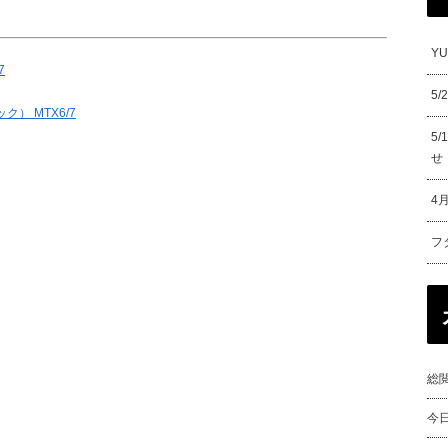
Y
7
5
） MTX6/7
5
せ
4
フ
総閲
今