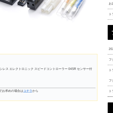
お
ト
2
フ
ラシレス エレクトロニック スピードコントローラー 04SR センサー付
ト
フ
でお求めの場合は
コチラ
から
ト