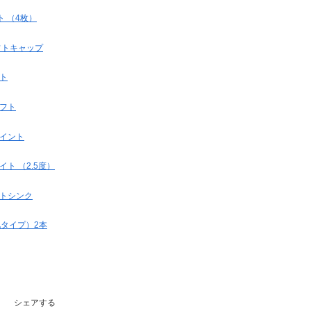
ト （4枚）
ャフトキャップ
ット
ャフト
ョイント
ライト （2.5度）
ヒートシンク
化タイプ）2本
シェアする