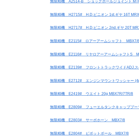
無限精機 A2514-B ショックボールジョイント MT
無限精機 H2715# H.D.ピニオン 1st.ギヤ 16T MRX
無限精機 H2717# H.D.ピニオン 2nd.ギヤ 20T MR
無限精機 E2115# ロアーアームシャフト MBX7/
無限精機 E2116# リヤロアーアームシャフトS MB
無限精機 E2139# フロントトラックワイドADJ.スペーサ
無限精機 E2712# エンジンマウントワッシャー (4pcs.
無限精機 E2419# ウエイト 20g MBX7R/7TR/8
無限精機 E2809# フューエルタンクキャッププー
無限精機 E2803# サーボホーン MBX7/8
無限精機 E2804# ピボットボール MBX7/8