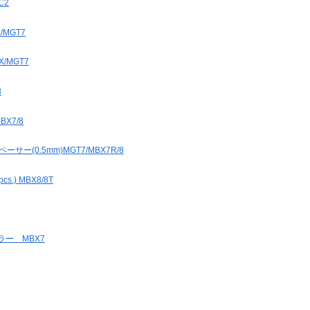
C2
/MGT7
X/MGT7
8
X7/8
ー(0.5mm)MGT7/MBX7R/8
) MBX8/8T
ラー MBX7