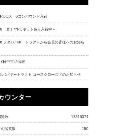
URUGIX Sコンパウンド入荷
/20 タミヤRCキット色々入荷中～
/18 フタババギートラクトから会員の皆様へのお知ら
月8日中古品情報
タババギートラクト コースクローズドのお知らせ
カウンター
覧数:
13516374
日の閲覧数:
150