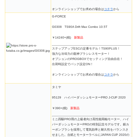
オンラインショップでお求めの場合は
コチラ
から
G-FORCE
G0308 TS90A Drift Max Combo 10.5T
￥14240+(税)
新製品
ステップアップESCの定番モデル！TS90PLUS！
強力な冷却力の龍神ブラシレスモーター！
オプションのPROGBOXでセッティング自由自在！
出荷時設定でバック設定ON！
オンラインショップでお求めの場合は
コチラ
から
タミヤ
95129 ハイパーダッシュモーターPRO J-CUP 2020
￥390+(税)
新製品
ミニ四駆PRO用の上級者向け高性能両軸モーター、ハイ
パーダッシュモーターPROの特別記念モデルです。銀カ
ーボンブラシを採用して電気効率と耐久性をバランスさ
せました。台紙とモーターラベルにJAPAN CUP 2020の