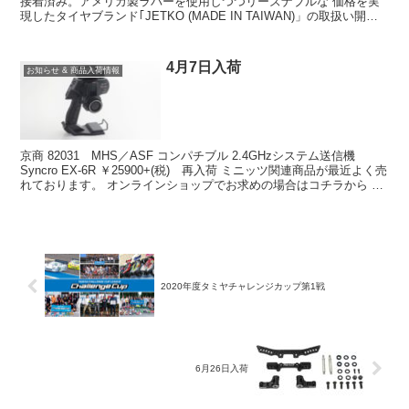
接着済み。アメリカ製ラバーを使用しつつリーズナブルな 価格を実
現したタイヤブランド｢JETKO (MADE IN TAIWAN)」の取扱い開
始。 オンラインショップでお求め...
4月7日入荷
お知らせ & 商品入荷情報
京商 82031 MHS／ASF コンパチブル 2.4GHzシステム送信機
Syncro EX-6R ￥25900+(税) 再入荷 ミニッツ関連商品が最近よく売
れております。 オンラインショップでお求めの場合はコチラから そ
のほかの入荷商品...
2020年度タミヤチャレンジカップ第1戦
6月26日入荷