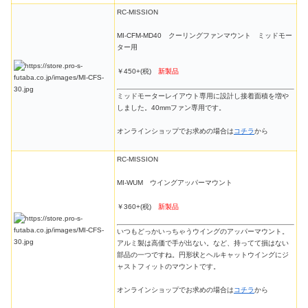
RC-MISSION
MI-CFM-MD40 クーリングファンマウント ミッドモー
ター用
￥450+(税)
新製品
ミッドモーターレイアウト専用に設計し接着面積を増や
しました。40mmファン専用です。
オンラインショップでお求めの場合は
コチラ
から
RC-MISSION
MI-WUM ウイングアッパーマウント
￥360+(税)
新製品
いつもどっかいっちゃうウイングのアッパーマウント。
アルミ製は高価で手が出ない。など、持ってて損はない
部品の一つですね。円形状とヘルキャットウイングにジ
ャストフィットのマウントです。
オンラインショップでお求めの場合は
コチラ
から