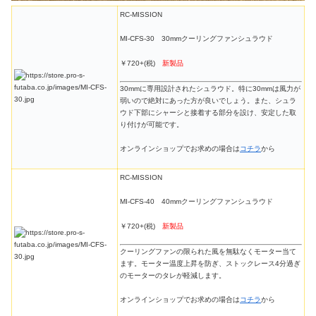
RC-MISSION
MI-CFS-30 30mmクーリングファンシュラウド
￥720+(税)
新製品
30mmに専用設計されたシュラウド。特に30mmは風力が
弱いので絶対にあった方が良いでしょう。また、シュラ
ウド下部にシャーシと接着する部分を設け、安定した取
り付けが可能です。
オンラインショップでお求めの場合は
コチラ
から
RC-MISSION
MI-CFS-40 40mmクーリングファンシュラウド
￥720+(税)
新製品
クーリングファンの限られた風を無駄なくモーター当て
ます。モーター温度上昇を防ぎ、ストックレース4分過ぎ
のモーターのタレが軽減します。
オンラインショップでお求めの場合は
コチラ
から