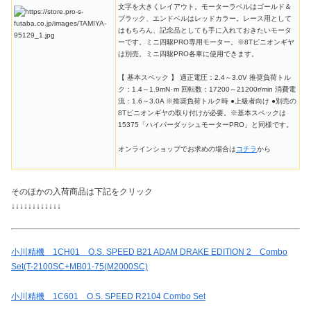
文字を大きくレイアウト。モーターラベルはゴールド＆
ブラック、エンドベルはレッドカラー。レース用として
はもちろん、記念品としても手に入れておきたいモータ
ーです。ミニ四駆PRO専用モーター。※8Tピニオンギヤ
は別売。ミニ四駆PRO各車に使用できます。
【 基本スペック 】 適正電圧：2.4～3.0V 推奨負荷トル
ク：1.4～1.9mN･m 回転数：17200～21200r/min 消費電
流：1.6～3.0A ※推奨負荷トルク時 ●上級者向け ●別売の
8Tピニオンギヤの取り付けが必要。※基本スペックは
15375「ハイパーダッシュモーターPRO」と同様です。
オンラインショップでお求めの場合は
コチラ
から
そのほかの入荷商品は下記をクリック
↓↓↓↓↓↓↓↓↓↓↓↓
小川精機 1CH01 O.S. SPEED B21 ADAM DRAKE EDITION 2 Combo
Set(T-2100SC+MB01-75(M2000SC)
小川精機 1C601 O.S. SPEED R2104 Combo Set