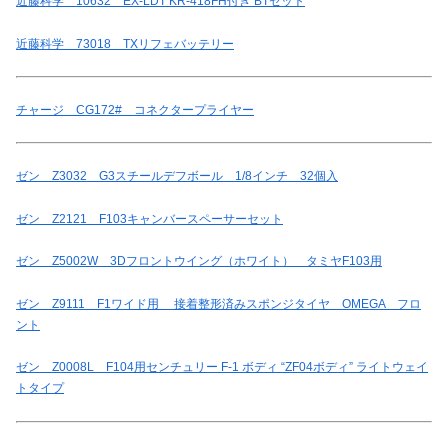
近藤科学 10632 EX-LDT KR-418FH付き BTセット
近藤科学 73018 TXリフェバッテリー
チャージ CG172# コネクタープライヤー
ゼン Z3032 G3スチールデフボール 1/8インチ 32個入
ゼン Z2121 F103キャンバースペーサーセット
ゼン Z5002W 3Dフロントウイング（ホワイト） タミヤF103用
ゼン Z9111 F1ワイド用 接着整形済みスポンジタイヤ OMEGA フロ
ント
ゼン Z0008L F104用センチュリー F-1 ボディ “ZF04ボディ” ライトウェイ
トタイプ