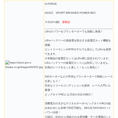
G-FORCE
G0322 SPORT BRUSHED POWER BEC
￥3120+(税)
新製品
LiPoのパワーをブラシモーターでも気軽に体感！
LiPoバッテリーの過放電を防止する低電圧カット機能を
搭載。
エントリーマシンやRTRモデルでも安心してLiPoを使用
できます。
※本製品の低電圧カットはLiPo用に設定されています。
LiFeバッテリーの低電圧カットには対応していません。
白熱のレースをもっと楽しく！もっと身近に！
540モーターなどの手頃なブラシモーターで気軽にレース
を楽しもう！
完全なイコールコンディションを提供、レース入門にも
最適！
ビッグタイヤRCにも万全の大出力BEC！
消費電力の大きなデジタルサーボ+ビッグタイヤRCの組
み合わせにも余裕で対応可能な、BEC出力6V/3Aのハイ
パワー仕様！
※BEC：ESCから供給される受信機・サーボ電源のこと