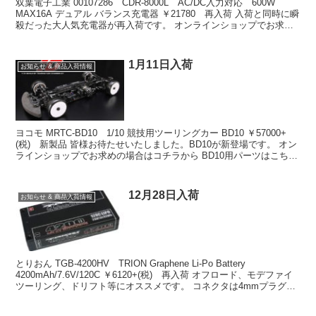
双葉電子工業 00107286 CDR-8000L AC/DC入力対応 600W
MAX16A デュアル バランス充電器 ￥21780 再入荷 入荷と同時に瞬
殺だった大人気充電器が再入荷です。 オンラインショップでお求め
の場合はコチラから ...
1月11日入荷
お知らせ & 商品入荷情報
ヨコモ MRTC-BD10 1/10 競技用ツーリングカー BD10 ￥57000+
(税) 新製品 皆様お待たせいたしました。BD10が新登場です。 オン
ラインショップでお求めの場合はコチラから BD10用パーツはこちら
から そのほかの入荷...
12月28日入荷
お知らせ & 商品入荷情報
とりおん TGB-4200HV TRION Graphene Li-Po Battery
4200mAh/7.6V/120C ￥6120+(税) 再入荷 オフロード、モデファイ
ツーリング、ドリフト等にオススメです。 コネクタは4mmプラグ
（...