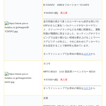
B-YZ4SF2 4WDオフロードカー YZ-4SF2
￥54300+(税)
再入荷
走行性能の高さで多くのユーザーから好評を得たYZ-
4SFがさらに進化！バルクヘッドやモーターマウン
ト、スリッパークラッチなどを大幅に軽量化し、運動
性能が飛躍的に高まりました。セッティングやドライ
ビングでは辿り着けない領域を磨き上げることでベー
スアビリティが向上し、それに合わせたアッカーマン
比を設定することで操作性も高めています。
オンラインショップでお求めの場合は
コチラ
から
ヨコモ
MRTC-BD10 1/10 競技用ツーリングカー BD10
￥57000+(税)
再入荷
オンラインショップでお求めの場合は
コチラ
から
京商