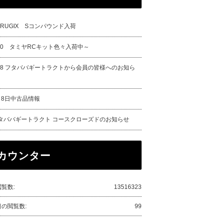
URUGIX Sコンパウンド入荷
/20 タミヤRCキット色々入荷中～
/18 フタババギートラクトから会員の皆様へのお知ら
月8日中古品情報
タババギートラクト コースクローズドのお知らせ
カウンター
覧数:
13516323
日の閲覧数:
99