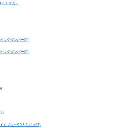
．８／１０入）
cs/ビッグダンパー用)
cs/ビッグダンパー用)
)
0)
ルー/10.5-1.4/L=95)