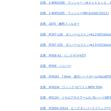
京商 1-W401008 ワッシャー（Ｍ４ｘ１０ｘ０
京商 1-W451005 ワッシャー(M4.5x10x0.5/10入)
京商 1876 燃料フィルター
京商 IF347-128 ダンパーピストン(φ1.2×8穴/2p
京商 IF347-155 ダンパーピストン(φ1.5×5穴/2p
京商 IF406-43 リングギヤ(43T)
京商 IF409 バンパー
京商 IF463H 7.8mm 座付ハードボール(2pcs/IF56
京商 IF491W ウィング (ホワイト/MP9 TKI4)
京商 IF612H リヤロアサスアーム(L､R/ハード/MP1
京商 IFS004-10514 ビッグダンパースプリング(ライトブ