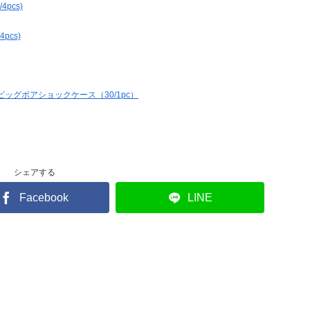
pcs)
pcs)
ビッグボアショックケース（30/1pc）
シェアする
Facebook
LINE