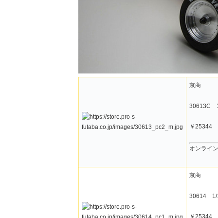
京商
30613C
￥25344
オンライ
京商
30614 
￥25344