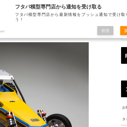
フタバ模型専門店から通知を受け取る
STORE INFORMATION
MAIL ORDER
ALL OVE
店舗のご案内
通信販売
海
フタバ模型専門店から最新情報をプッシュ通知で受け取
う！
拒否
ush7
お
タ