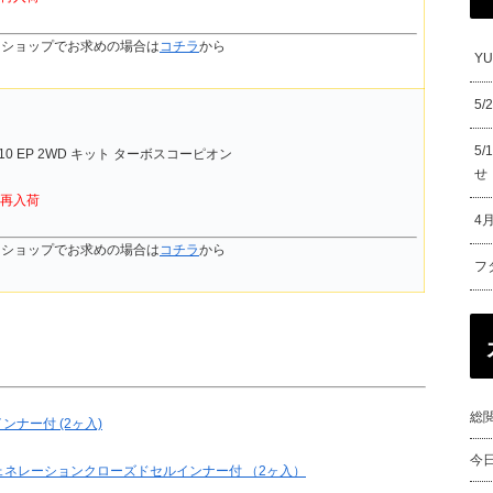
ンショップでお求めの場合は
コチラ
から
Y
5
5
1/10 EP 2WD キット ターボスコーピオン
せ
再入荷
4
ンショップでお求めの場合は
コチラ
から
フ
総閲
インナー付 (2ヶ入)
今
トジェネレーションクローズドセルインナー付 （2ヶ入）