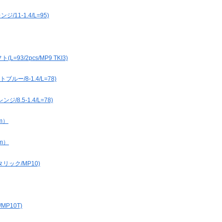
11-1.4/L=95)
3/2pcs/MP9 TKI3)
ー/8-1.4/L=78)
8.5-1.4/L=78)
m）
m）
リック/MP10)
P10T)