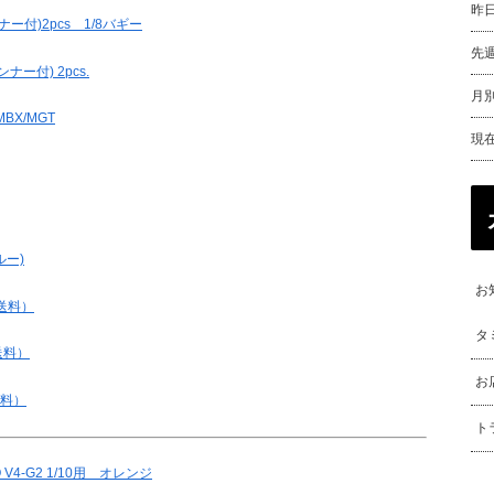
昨
ナー付)2pcs 1/8バギー
先
ナー付) 2pcs.
月別
BX/MGT
現
ルー)
お
殊送料）
タ
送料）
お
送料）
ト
 V4-G2 1/10用 オレンジ