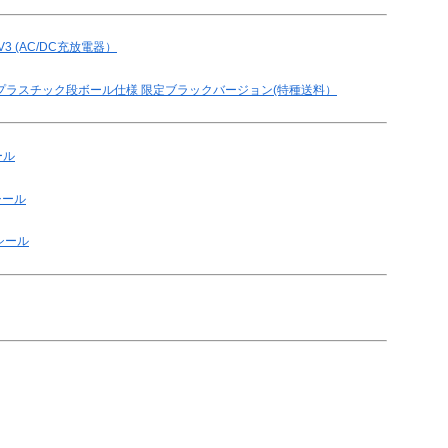
 (AC/DC充放電器）
ク プラスチック段ボール仕様 限定ブラックバージョン(特種送料）
ール
シール
ンシール