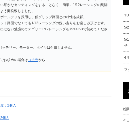
い細かなセッティングをすることなく、簡単に1/12レーシングの醍醐
るよう開発致しました。
Y
＆ボールデフを採用し、低グリップ路面との相性も抜群。
ット路面でなくても1/12レーシングの鋭い走りをお楽しみ頂けます。
5
出せない魅惑のカテゴリー1/12レーシングをM300SRで初めてくださ
5
せ
バッテリー、モーター、タイヤは付属しません。
4
プでお求めの場合は
コチラ
から
フ
5度：2個入
総閲
：2個入
今