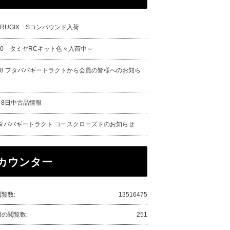
URUGIX Sコンパウンド入荷
/20 タミヤRCキット色々入荷中～
/18 フタババギートラクトから会員の皆様へのお知ら
月8日中古品情報
タババギートラクト コースクローズドのお知らせ
カウンター
覧数:
13516475
日の閲覧数:
251