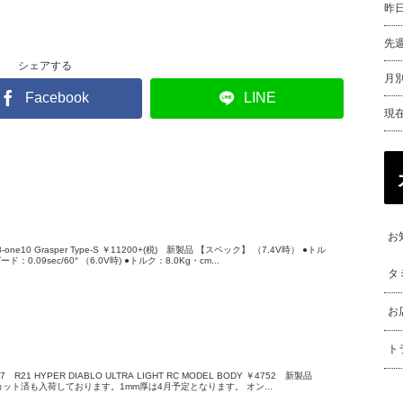
昨
先
シェアする
月別
Facebook
LINE
現
お
-one10 Grasper Type-S ￥11200+(税) 新製品 【スペック】 （7.4V時） ●トル
：0.09sec/60° （6.0V時) ●トルク：8.0Kg・cm...
タ
お
ト
-07 R21 HYPER DIABLO ULTRA LIGHT RC MODEL BODY ￥4752 新製品
Yのカット済も入荷しております。1mm厚は4月予定となります。 オン...