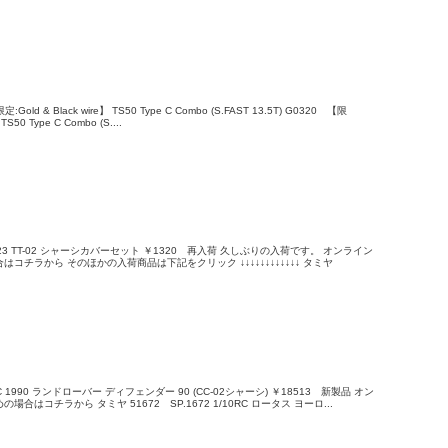
Gold & Black wire】 TS50 Type C Combo (S.FAST 13.5T) G0320 【限
TS50 Type C Combo (S....
2023 TT-02 シャーシカバーセット ￥1320 再入荷 久しぶりの入荷です。 オンライン
コチラから そのほかの入荷商品は下記をクリック ↓↓↓↓↓↓↓↓↓↓↓↓ タミヤ
RC 1990 ランドローバー ディフェンダー 90 (CC-02シャーシ) ￥18513 新製品 オン
合はコチラから タミヤ 51672 SP.1672 1/10RC ロータス ヨーロ...