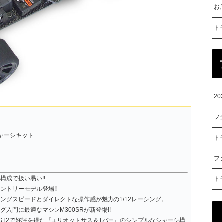
お
ト
2
フ
シャーシキット
ト
フ
構成で扱い易い!!
ト
エントリーモデル登場!!
ングスピードとダイレクトな操作感が魅力の1/12レーシング。
ング入門に最適なマシンM300SRが新登場!!
00GT2で好評を得た『エリオットサス＆Tバー』のシンプルなシャーシ構