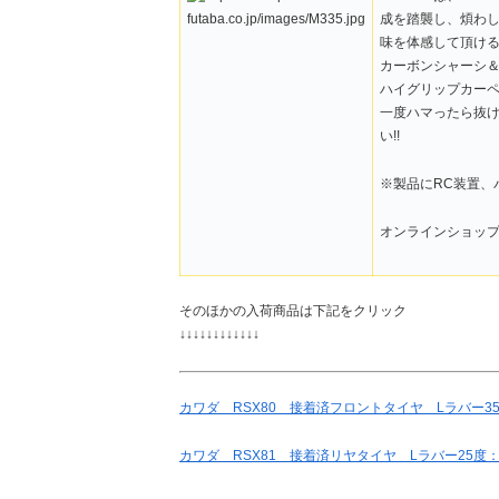
成を踏襲し、煩わし
味を体感して頂け
カーボンシャーシ
ハイグリップカーペ
一度ハマったら抜け
い!!
※製品にRC装置、
オンラインショッ
そのほかの入荷商品は下記をクリック
↓↓↓↓↓↓↓↓↓↓↓↓
カワダ RSX80 接着済フロントタイヤ Lラバー3
カワダ RSX81 接着済リヤタイヤ Lラバー25度