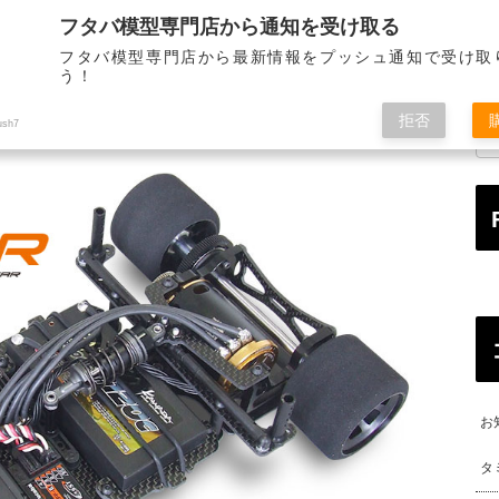
フタバ模型専門店から通知を受け取る
STORE INFORMATION
MAIL ORDER
ALL OVE
店舗のご案内
通信販売
海
フタバ模型専門店から最新情報をプッシュ通知で受け取
う！
拒否
ush7
お
タ