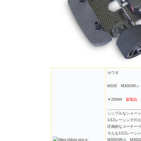
カワダ
M335 M300SR
￥20944
新製品
シンプルなシャーシ
1/12レーシングの
圧倒的なコーナーリ
そんな1/12レーシ
M300SRは、M3