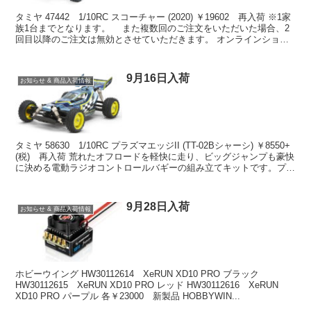
タミヤ 47442 1/10RC スコーチャー (2020) ￥19602 再入荷 ※1家
族1台までとなります。 また複数回のご注文をいただいた場合、2
回目以降のご注文は無効とさせていただきます。 オンラインショッ
プでお求めの場合はコチラ...
9月16日入荷
お知らせ & 商品入荷情報
タミヤ 58630 1/10RC プラズマエッジII (TT-02Bシャーシ) ￥8550+
(税) 再入荷 荒れたオフロードを軽快に走り、ビッグジャンプも豪快
に決める電動ラジオコントロールバギーの組み立てキットです。プラ
ズマエッジIIはボデ...
9月28日入荷
お知らせ & 商品入荷情報
ホビーウイング HW30112614 XeRUN XD10 PRO ブラック
HW30112615 XeRUN XD10 PRO レッド HW30112616 XeRUN
XD10 PRO パープル 各￥23000 新製品 HOBBYWIN...