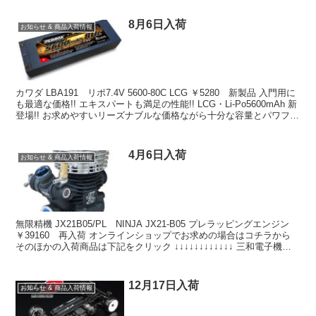
8月6日入荷
お知らせ & 商品入荷情報
カワダ LBA191 リポ7.4V 5600-80C LCG ￥5280 新製品 入門用に
も最適な価格!! エキスパートも満足の性能!! LCG・Li-Po5600mAh 新
登場!! お求めやすいリーズナブルな価格ながら十分な容量とパワフ
ル...
4月6日入荷
お知らせ & 商品入荷情報
無限精機 JX21B05/PL NINJA JX21-B05 プレラッピングエンジン
￥39160 再入荷 オンラインショップでお求めの場合はコチラから
そのほかの入荷商品は下記をクリック ↓↓↓↓↓↓↓↓↓↓↓↓ 三和電子機
器 101A3...
12月17日入荷
お知らせ & 商品入荷情報